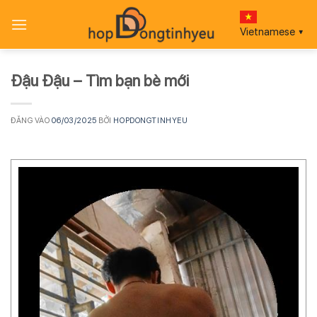
Bỏ
qua
Vietnamese
▼
nội
dung
Đậu Đậu – Tìm bạn bè mới
ĐĂNG VÀO
06/03/2025
BỞI
HOPDONGTINHYEU