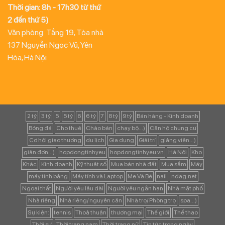
Thời gian: 8h - 17h30 từ thứ
2 đến thứ 5)
Văn phòng: Tầng 19, Tòa nhà
137 Nguyễn Ngọc Vũ, Yên
Hòa, Hà Nội
2 tỷ
3 tỷ
5
5 tỷ
6
6 tỷ
7
8 tỷ
9 tỷ
Bán hàng - Kinh doanh
Bóng đá
Cho thuê
Chào bán
chạy bộ...)
Căn hộ chung cư
Cơ hội giao thương
du lịch
Gia dụng
Giải trí
giảng viên...)
giản đơn...)
hopdongtinhyeu
hopdongtinhyeu.vn
Hà Nội
Kho
Khác
Kinh doanh
Kỹ thuật số
Mua bán nhà đất
Mua sắm
Máy
máy tính bảng
Máy tính và Laptop
Mẹ Và Bé
nail
ndag.net
Ngoại thất
Người yêu lâu dài
Người yêu ngắn hạn
Nhà mặt phố
Nhà riêng
Nhà riêng/ nguyên căn
Nhà trọ/ Phòng trọ
spa...)
Sự kiện:
tennis
Thoả thuận
thương mại
Thế giới
Thể thao
Thời sự
Thời trang nam
Thời trang nữ
Tin tức trong ngày