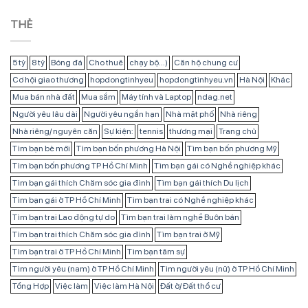
THẺ
5 tỷ
8 tỷ
Bóng đá
Cho thuê
chạy bộ...)
Căn hộ chung cư
Cơ hội giao thương
hopdongtinhyeu
hopdongtinhyeu.vn
Hà Nội
Khác
Mua bán nhà đất
Mua sắm
Máy tính và Laptop
ndag.net
Người yêu lâu dài
Người yêu ngắn hạn
Nhà mặt phố
Nhà riêng
Nhà riêng/ nguyên căn
Sự kiện:
tennis
thương mại
Trang chủ
Tìm bạn bè mới
Tìm bạn bốn phương Hà Nội
Tìm bạn bốn phương Mỹ
Tìm bạn bốn phương TP Hồ Chí Minh
Tìm bạn gái có Nghề nghiệp khác
Tìm bạn gái thích Chăm sóc gia đình
Tìm bạn gái thích Du lịch
Tìm bạn gái ở TP Hồ Chí Minh
Tìm bạn trai có Nghề nghiệp khác
Tìm bạn trai Lao động tự do
Tìm bạn trai làm nghề Buôn bán
Tìm bạn trai thích Chăm sóc gia đình
Tìm bạn trai ở Mỹ
Tìm bạn trai ở TP Hồ Chí Minh
Tìm bạn tâm sự
Tìm người yêu (nam) ở TP Hồ Chí Minh
Tìm người yêu (nữ) ở TP Hồ Chí Minh
Tổng Hợp
Việc làm
Việc làm Hà Nội
Đất ở/ Đất thổ cư