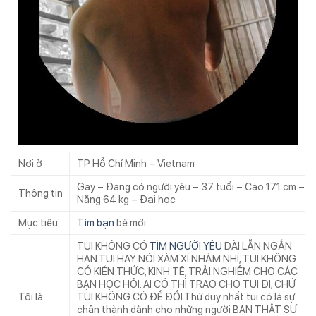
Nơi ở
TP Hồ Chí Minh – Vietnam
Gay – Đang có người yêu – 37 tuổi – Cao 171 cm –
Thông tin
Nặng 64 kg – Đại học
Mục tiêu
Tìm bạn
bè mới
TUI KHÔNG CÓ
TÌM NGƯỜI YÊU
DÀI LẪN NGẮN
HẠN.TUI HAY NÓI XÀM XÍ NHẢM NHÍ, TUI KHÔNG
CÓ KIẾN THỨC, KINH TẾ, TRẢI NGHIỆM CHO CÁC
BẠN HỌC HỎI. AI CÓ THÌ TRAO CHO TUI ĐI, CHỨ
Tôi là
TUI KHÔNG CÓ ĐỂ ĐỔI.Thứ duy nhất tui có là sự
chân thành dành cho những người BẠN THẬT SỰ