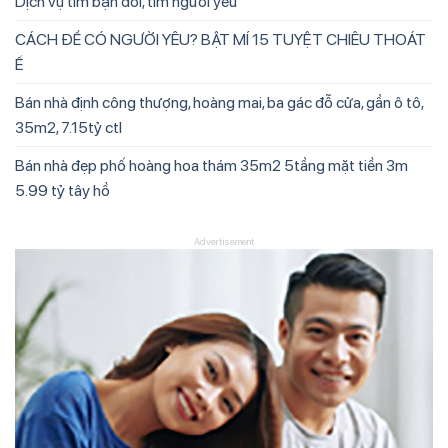
Dịch vụ tìm bạn đời, tìm người yêu
CÁCH ĐỂ CÓ NGƯỜI YÊU? BẬT MÍ 15 TUYỆT CHIÊU THOÁT
Ế
Bán nhà định công thượng, hoàng mai, ba gác đỗ cửa, gần ô tô,
35m2, 7.15tỷ ctl
Bán nhà đẹp phố hoàng hoa thám 35m2 5tầng mặt tiền 3m
5.99 tỷ tây hồ
Advertisement