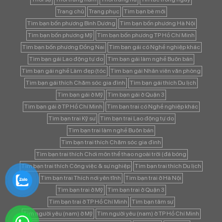
Trang chủ
Trang phục
Tìm bạn bè mới
Tìm bạn bốn phương Bình Dương
Tìm bạn bốn phương Hà Nội
Tìm bạn bốn phương Mỹ
Tìm bạn bốn phương TP Hồ Chí Minh
Tìm bạn bốn phương Đồng Nai
Tìm bạn gái có Nghề nghiệp khác
Tìm bạn gái Lao động tự do
Tìm bạn gái làm nghề Buôn bán
Tìm bạn gái nghề Làm đẹp (tóc
Tìm bạn gái Nhân viên văn phòng
Tìm bạn gái thích Chăm sóc gia đình
Tìm bạn gái thích Du lịch
Tìm bạn gái ở Mỹ
Tìm bạn gái ở Quận 3
Tìm bạn gái ở TP Hồ Chí Minh
Tìm bạn trai có Nghề nghiệp khác
Tìm bạn trai Kỹ sư
Tìm bạn trai Lao động tự do
Tìm bạn trai làm nghề Buôn bán
Tìm bạn trai thích Chăm sóc gia đình
Tìm bạn trai thích Chơi môn thể thao ngoài trời (đá bóng
Tìm bạn trai thích Công việc & sự nghiệp
Tìm bạn trai thích Du lịch
Tìm bạn trai Thích nơi yên tĩnh
Tìm bạn trai ở Hà Nội
Tìm bạn trai ở Mỹ
Tìm bạn trai ở Quận 3
Tìm bạn trai ở TP Hồ Chí Minh
Tìm bạn tâm sự
Tìm người yêu (nam) ở Mỹ
Tìm người yêu (nam) ở TP Hồ Chí Minh