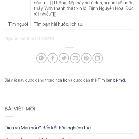
của tui.[[[Thông điệp này bị tô đen, ai cần biết mới
thấy “Anh thành thật xin lỗi Trịnh Nguyễn Hoài Đức
rất nhiều”]]]
Tìm người
Tìm bạn hài hước, lịch sự.
Nguồn: henho8 823919
Bài viết này được đăng trong
hẹn hò
và được gắn thẻ
Tìm bạn bè mới
.
BÀI VIẾT MỚI
Dịch vụ Mai mối đi đến kết hôn nghiêm túc