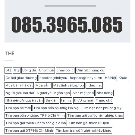
THẺ
5 tỷ
8 tỷ
Bóng đá
Cho thuê
chạy bộ...)
Căn hộ chung cư
Cơ hội giao thương
hopdongtinhyeu
hopdongtinhyeu.vn
Hà Nội
Khác
Mua bán nhà đất
Mua sắm
Máy tính và Laptop
ndag.net
Người yêu lâu dài
Người yêu ngắn hạn
Nhà mặt phố
Nhà riêng
Nhà riêng/ nguyên căn
Sự kiện:
tennis
thương mại
Trang chủ
Tìm bạn bè mới
Tìm bạn bốn phương Hà Nội
Tìm bạn bốn phương Mỹ
Tìm bạn bốn phương TP Hồ Chí Minh
Tìm bạn gái có Nghề nghiệp khác
Tìm bạn gái thích Chăm sóc gia đình
Tìm bạn gái thích Du lịch
Tìm bạn gái ở TP Hồ Chí Minh
Tìm bạn trai có Nghề nghiệp khác