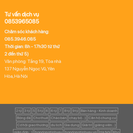
Tư vấn dịch vụ
0853965085
Chăm sóc khách hàng:
085.3946.085
Thời gian: 8h - 17h30 từ thứ
2 đến thứ 5)
Văn phòng: Tầng 19, Tòa nhà
137 Nguyễn Ngọc Vũ, Yên
Hòa, Hà Nội
2 tỷ
3 tỷ
5
5 tỷ
6
6 tỷ
7
8 tỷ
9 tỷ
Bán hàng - Kinh doanh
Bóng đá
Cho thuê
Chào bán
chạy bộ...)
Căn hộ chung cư
Cơ hội giao thương
du lịch
Gia dụng
Giải trí
giảng viên...)
giản đơn...)
hopdongtinhyeu
hopdongtinhyeu.vn
Hà Nội
Kho