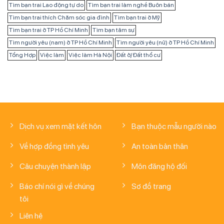
Tìm bạn trai Lao động tự do
Tìm bạn trai làm nghề Buôn bán
Tìm bạn trai thích Chăm sóc gia đình
Tìm bạn trai ở Mỹ
Tìm bạn trai ở TP Hồ Chí Minh
Tìm bạn tâm sự
Tìm người yêu (nam) ở TP Hồ Chí Minh
Tìm người yêu (nữ) ở TP Hồ Chí Minh
Tổng Hợp
Việc làm
Việc làm Hà Nội
Đất ở/ Đất thổ cư
Dịch vụ xem mặt kết hôn
Bạn thuộc mẫu người nào
Về hợp đồng tình yêu
An toàn bản thân
Câu chuyện thành lập
Môn đăng hộ đối
Báo chí nói gì về chúng
Sơ đồ trang
tôi
Liên hệ