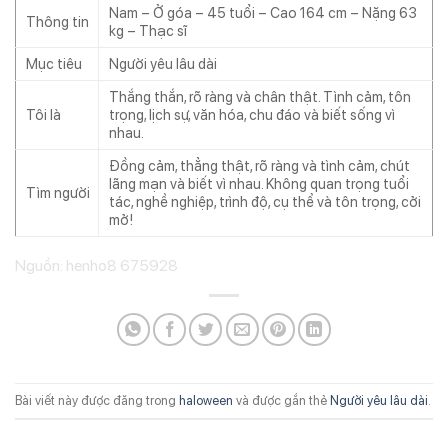
Nam – Ở góa – 45 tuổi – Cao 164 cm – Nặng 63
Thông tin
kg – Thạc sĩ
Mục tiêu
Người yêu lâu dài
Thắng thắn, rõ ràng và chân thật. Tình cảm, tôn
Tôi là
trọng, lịch sự, văn hóa, chu đáo và biết sống vì
nhau.
Đồng cảm, thẳng thật, rõ ràng và tình cảm, chút
lãng mạn và biết vì nhau. Không quan trọng tuổi
Tìm người
tác, nghề nghiệp, trình độ, cụ thể và tôn trọng, cởi
mở!
Nguồn: henho8 675928
Bài viết này được đăng trong
haloween
và được gắn thẻ
Người yêu lâu dài
.