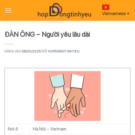
Bỏ
qua
Vietnamese
▼
nội
dung
ĐÀN ÔNG – Người yêu lâu dài
ĐĂNG VÀO
08/03/2025
BỞI
HOPDONGTINHYEU
Nơi ở
Hà Nội – Vietnam