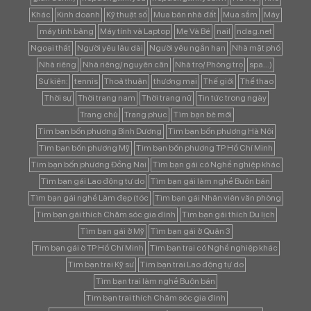
Khác
Kinh doanh
Kỹ thuật số
Mua bán nhà đất
Mua sắm
Máy
máy tính bảng
Máy tính và Laptop
Mẹ Và Bé
nail
ndag.net
Ngoại thất
Người yêu lâu dài
Người yêu ngắn hạn
Nhà mặt phố
Nhà riêng
Nhà riêng/ nguyên căn
Nhà trọ/ Phòng trọ
spa...)
Sự kiện:
tennis
Thoả thuận
thương mại
Thế giới
Thể thao
Thời sự
Thời trang nam
Thời trang nữ
Tin tức trong ngày
Trang chủ
Trang phục
Tìm bạn bè mới
Tìm bạn bốn phương Bình Dương
Tìm bạn bốn phương Hà Nội
Tìm bạn bốn phương Mỹ
Tìm bạn bốn phương TP Hồ Chí Minh
Tìm bạn bốn phương Đồng Nai
Tìm bạn gái có Nghề nghiệp khác
Tìm bạn gái Lao động tự do
Tìm bạn gái làm nghề Buôn bán
Tìm bạn gái nghề Làm đẹp (tóc
Tìm bạn gái Nhân viên văn phòng
Tìm bạn gái thích Chăm sóc gia đình
Tìm bạn gái thích Du lịch
Tìm bạn gái ở Mỹ
Tìm bạn gái ở Quận 3
Tìm bạn gái ở TP Hồ Chí Minh
Tìm bạn trai có Nghề nghiệp khác
Tìm bạn trai Kỹ sư
Tìm bạn trai Lao động tự do
Tìm bạn trai làm nghề Buôn bán
Tìm bạn trai thích Chăm sóc gia đình