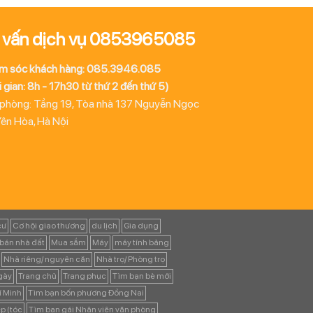
 vấn dịch vụ 0853965085
m sóc khách hàng: 085.3946.085
 gian: 8h - 17h30 từ thứ 2 đến thứ 5)
 phòng: Tầng 19, Tòa nhà 137 Nguyễn Ngọc
Yên Hòa, Hà Nội
cư
Cơ hội giao thương
du lịch
Gia dụng
bán nhà đất
Mua sắm
Máy
máy tính bảng
Nhà riêng/ nguyên căn
Nhà trọ/ Phòng trọ
ngày
Trang chủ
Trang phục
Tìm bạn bè mới
í Minh
Tìm bạn bốn phương Đồng Nai
p (tóc
Tìm bạn gái Nhân viên văn phòng