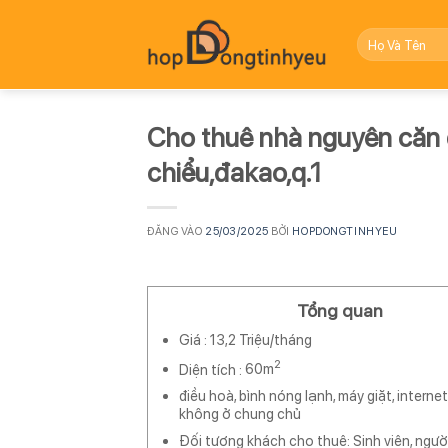
Bỏ
qua
nội
dung
Cho thuê nhà nguyên căn 
chiểu,đakao,q.1
ĐĂNG VÀO
25/03/2025
BỞI
HOPDONGTINHYEU
Tổng quan
Giá :
13,2 Triệu/tháng
2
Diện tích :
60m
điều hoà, bình nóng lạnh, máy giặt, internet
không ở chung chủ
Đối tượng khách cho thuê: Sinh viên, người