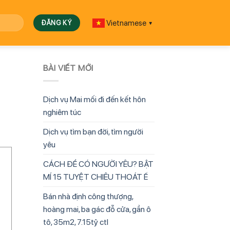
Vietnamese
▼
BÀI VIẾT MỚI
Dịch vụ Mai mối đi đến kết hôn
nghiêm túc
Dịch vụ tìm bạn đời, tìm người
yêu
CÁCH ĐỂ CÓ NGƯỜI YÊU? BẬT
MÍ 15 TUYỆT CHIÊU THOÁT Ế
Bán nhà định công thượng,
hoàng mai, ba gác đỗ cửa, gần ô
tô, 35m2, 7.15tỷ ctl