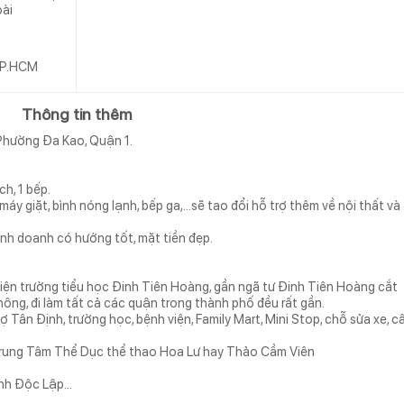
oài
 TP.HCM
Thông tin thêm
Phường Đa Kao, Quận 1.
h, 1 bếp.
 máy giặt, bình nóng lạnh, bếp ga,…sẽ tao đổi hỗ trợ thêm về nội thất và
inh doanh có hướng tốt, mặt tiền đẹp.
 diện trường tiểu học Đinh Tiên Hoàng, gần ngã tư Đinh Tiên Hoàng cắt
hông, đi làm tất cả các quận trong thành phố đều rất gần.
 Tân Định, trường học, bệnh viện, Family Mart, Mini Stop, chỗ sửa xe, c
Trung Tâm Thể Dục thể thao Hoa Lư hay Thảo Cầm Viên
Dinh Độc Lập…