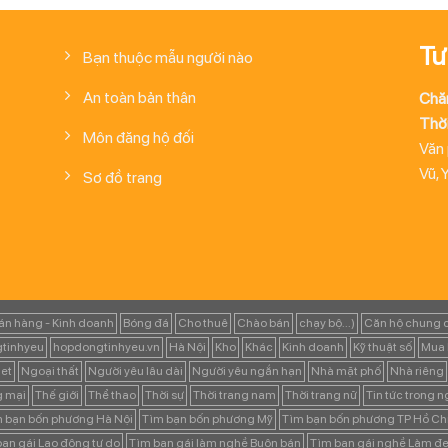
Tư
Bạn thuộc mẫu người nào
An toàn bản thân
Chă
Thời
Môn đăng hộ đối
Văn
Vũ, 
Sơ đồ trang
án hàng - Kinh doanh
Bóng đá
Cho thuê
Chào bán
chạy bộ...)
Căn hộ chung 
tinhyeu
hopdongtinhyeu.vn
Hà Nội
Kho
Khác
Kinh doanh
Kỹ thuật số
Mua 
et
Ngoại thất
Người yêu lâu dài
Người yêu ngắn hạn
Nhà mặt phố
Nhà riêng
g mại
Thế giới
Thể thao
Thời sự
Thời trang nam
Thời trang nữ
Tin tức trong 
 bạn bốn phương Hà Nội
Tìm bạn bốn phương Mỹ
Tìm bạn bốn phương TP Hồ Ch
ạn gái Lao động tự do
Tìm bạn gái làm nghề Buôn bán
Tìm bạn gái nghề Làm đẹ