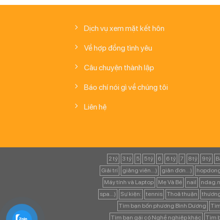
Dịch vụ xem mặt kết hôn
Về hợp đồng tình yêu
Câu chuyện thành lập
Báo chí nói gì về chúng tôi
Liên hệ
2 tỷ
3 tỷ
5
5 tỷ
6
6 tỷ
7
8 tỷ
9 tỷ
B
Giải trí
giảng viên...)
giản đơn...)
hopdong
Máy tính và Laptop
Mẹ Và Bé
nail
ndag.n
spa...)
Sự kiện:
tennis
Thoả thuận
thươn
Tìm bạn bốn phương Bình Dương
Tìm
Tìm bạn gái có Nghề nghiệp khác
Tìm b