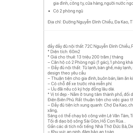
gia đình, công ty, cửa hàng, người nước ng
Có
2 phòng ngủ
Địa chỉ: Đường Nguyễn Đình Chiểu, Đa Kao,
đầy đầy đủ nội thất 72C Nguyễn Đình Chiểu, 
* Diện tích: 60m2
* Giá cho thuê: 13 triệu 200 trăm / tháng
– Căn hộ có 2 Phòng ngủ (1 gác), 1 phòng khác
– Đầy đủ nội thất: Tủ lạnh, bàn ghế, máy lạnh,
design theo yêu cầu
– Thuận tiện cho gia đình, buôn bán, làm ăn k
– Có chỗ để xe trước nhà miễn phí.
– Ưu đãi nếu có ký hợp đồng lâu dài.
* Vị trí đẹp:- Nằm ở trung tâm thành phố, đối
Điện Biên Phủ. Rất thuận tiện cho việc giao t
– Đầy đủ tiện ích xung quanh: Chợ Đa Kao, chợ
xăng,
Sáng có thể chạy bộ công viên Lê Văn Tám, 
Tối đi dạo bộ sông Sài Gòn, Hồ Con Rùa…
Gần các di tích nổi tiếng: Nhà Thờ Đức Bà, 
– Khu vực an ninh, đảm bảo an toàn.