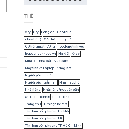
THẺ
5 tỷ
8 tỷ
Bóng đá
Cho thuê
chạy bộ...)
Căn hộ chung cư
Cơ hội giao thương
hopdongtinhyeu
hopdongtinhyeu.vn
Hà Nội
Khác
Mua bán nhà đất
Mua sắm
Máy tính và Laptop
ndag.net
Người yêu lâu dài
Người yêu ngắn hạn
Nhà mặt phố
Nhà riêng
Nhà riêng/ nguyên căn
Sự kiện:
tennis
thương mại
Trang chủ
Tìm bạn bè mới
Tìm bạn bốn phương Hà Nội
Tìm bạn bốn phương Mỹ
Tìm bạn bốn phương TP Hồ Chí Minh