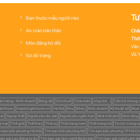
Tư
Bạn thuộc mẫu người nào
An toàn bản thân
Chă
Thời
Môn đăng hộ đối
Văn
Vũ, 
Sơ đồ trang
án hàng - Kinh doanh
Bóng đá
Cho thuê
Chào bán
chạy bộ...)
Căn hộ chung 
tinhyeu
hopdongtinhyeu.vn
Hà Nội
Kho
Khác
Kinh doanh
Kỹ thuật số
Mua 
et
Ngoại thất
Người yêu lâu dài
Người yêu ngắn hạn
Nhà mặt phố
Nhà riêng
g mại
Thế giới
Thể thao
Thời sự
Thời trang nam
Thời trang nữ
Tin tức trong 
 bạn bốn phương Hà Nội
Tìm bạn bốn phương Mỹ
Tìm bạn bốn phương TP Hồ Ch
ạn gái Lao động tự do
Tìm bạn gái làm nghề Buôn bán
Tìm bạn gái nghề Làm đẹ