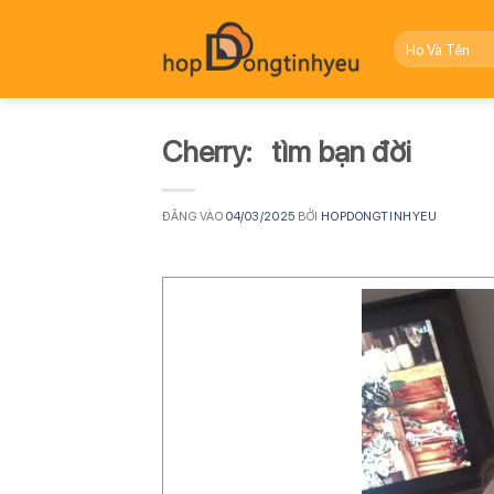
Bỏ
qua
nội
dung
Cherry: tìm bạn đời
ĐĂNG VÀO
04/03/2025
BỞI
HOPDONGTINHYEU