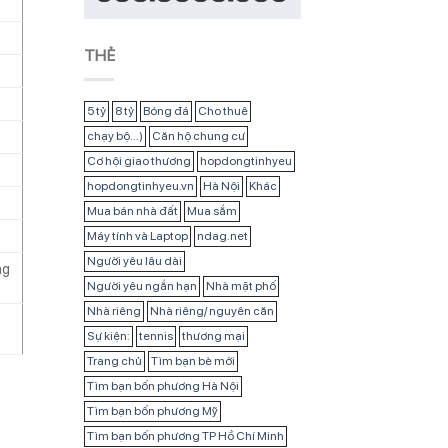
THẺ
5 tỷ
8 tỷ
Bóng đá
Cho thuê
chạy bộ...)
Căn hộ chung cư
Cơ hội giao thương
hopdongtinhyeu
hopdongtinhyeu.vn
Hà Nội
Khác
Mua bán nhà đất
Mua sắm
Máy tính và Laptop
ndag.net
Người yêu lâu dài
ng
Người yêu ngắn hạn
Nhà mặt phố
Nhà riêng
Nhà riêng/ nguyên căn
Sự kiện:
tennis
thương mại
Trang chủ
Tìm bạn bè mới
Tìm bạn bốn phương Hà Nội
Tìm bạn bốn phương Mỹ
Tìm bạn bốn phương TP Hồ Chí Minh