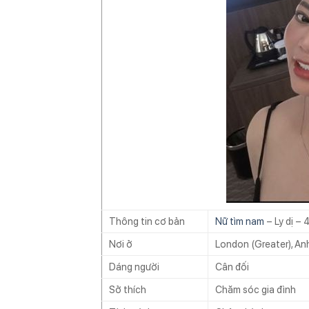
Thông tin cơ bản
Nữ tìm nam
– Ly dị –
Nơi ở
London (Greater), An
Dáng người
Cân đối
Sở thích
Chăm sóc gia đình