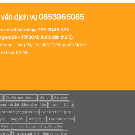
 vấn dịch vụ 0853965085
m sóc khách hàng: 085.3946.085
 gian: 8h - 17h30 từ thứ 2 đến thứ 5)
 phòng: Tầng 19, Tòa nhà 137 Nguyễn Ngọc
Yên Hòa, Hà Nội
cư
Cơ hội giao thương
du lịch
Gia dụng
bán nhà đất
Mua sắm
Máy
máy tính bảng
Nhà riêng/ nguyên căn
Nhà trọ/ Phòng trọ
ngày
Trang chủ
Trang phục
Tìm bạn bè mới
í Minh
Tìm bạn bốn phương Đồng Nai
p (tóc
Tìm bạn gái Nhân viên văn phòng