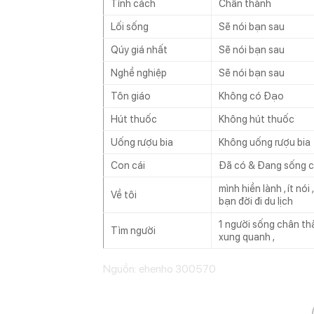
Tính cách
Chân thành
Lối sống
Sẽ nói bạn sau
Qúy giá nhất
Sẽ nói bạn sau
Nghề nghiệp
Sẽ nói bạn sau
Tôn giáo
Không có Đạo
Hút thuốc
Không hút thuốc
Uống rượu bia
Không uống rượu bia
Con cái
Đã có & Đang sống 
mình hiền lành , ít nó
Về tôi
bạn đời đi du lịch
1 người sống chân thà
Tìm người
xung quanh ,
Nguồn: ehenho 300570