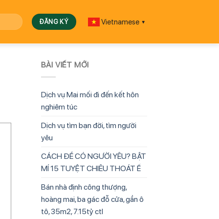
Vietnamese
▼
BÀI VIẾT MỚI
Dịch vụ Mai mối đi đến kết hôn
nghiêm túc
Dịch vụ tìm bạn đời, tìm người
yêu
CÁCH ĐỂ CÓ NGƯỜI YÊU? BẬT
MÍ 15 TUYỆT CHIÊU THOÁT Ế
Bán nhà định công thượng,
hoàng mai, ba gác đỗ cửa, gần ô
tô, 35m2, 7.15tỷ ctl