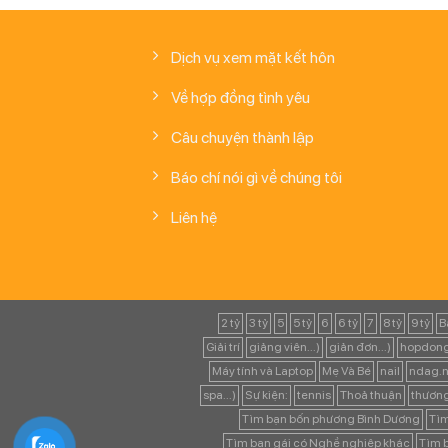
Dịch vụ xem mặt kết hôn
Về hợp đồng tình yêu
Câu chuyện thành lập
Báo chí nói gì về chúng tôi
Liên hệ
2 tỷ
3 tỷ
5
5 tỷ
6
6 tỷ
7
8 tỷ
9 tỷ
B
Giải trí
giảng viên...)
giản đơn...)
hopdong
Máy tính và Laptop
Mẹ Và Bé
nail
ndag.n
spa...)
Sự kiện:
tennis
Thoả thuận
thươn
Tìm bạn bốn phương Bình Dương
Tìm
Tìm bạn gái có Nghề nghiệp khác
Tìm b