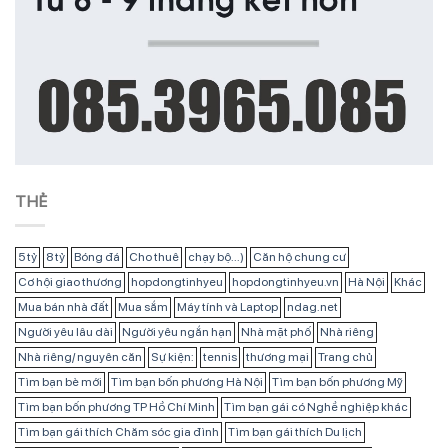
THẺ
5 tỷ
8 tỷ
Bóng đá
Cho thuê
chạy bộ...)
Căn hộ chung cư
Cơ hội giao thương
hopdongtinhyeu
hopdongtinhyeu.vn
Hà Nội
Khác
Mua bán nhà đất
Mua sắm
Máy tính và Laptop
ndag.net
Người yêu lâu dài
Người yêu ngắn hạn
Nhà mặt phố
Nhà riêng
Nhà riêng/ nguyên căn
Sự kiện:
tennis
thương mại
Trang chủ
Tìm bạn bè mới
Tìm bạn bốn phương Hà Nội
Tìm bạn bốn phương Mỹ
Tìm bạn bốn phương TP Hồ Chí Minh
Tìm bạn gái có Nghề nghiệp khác
Tìm bạn gái thích Chăm sóc gia đình
Tìm bạn gái thích Du lịch
Tìm bạn gái ở TP Hồ Chí Minh
Tìm bạn trai có Nghề nghiệp khác
Tìm bạn trai Lao động tự do
Tìm bạn trai làm nghề Buôn bán
Tìm bạn trai thích Chăm sóc gia đình
Tìm bạn trai ở Mỹ