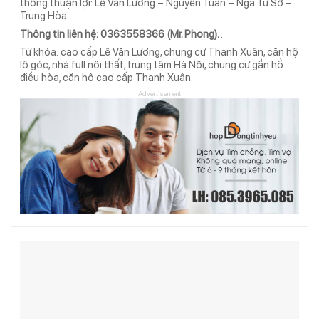
thông thuận lợi: Lê Văn Lương – Nguyễn Tuân – Ngã Tư Sở –
Trung Hòa
Thông tin liên hệ: 0363558366 (Mr. Phong).
:
Từ khóa: cao cấp Lê Văn Lương, chung cư Thanh Xuân, căn hộ
lô góc, nhà full nội thất, trung tâm Hà Nội, chung cư gần hồ
điều hòa, căn hộ cao cấp Thanh Xuân.
Advertisement