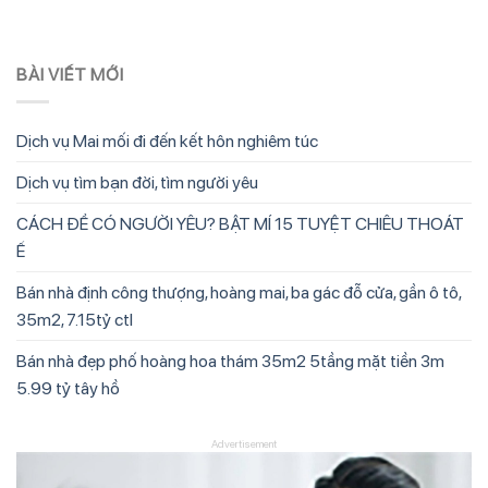
Dịch vụ Mai mối đi đến kết hôn nghiêm túc
Dịch vụ tìm bạn đời, tìm người yêu
CÁCH ĐỂ CÓ NGƯỜI YÊU? BẬT MÍ 15 TUYỆT CHIÊU THOÁT
Ế
Bán nhà định công thượng, hoàng mai, ba gác đỗ cửa, gần ô tô,
35m2, 7.15tỷ ctl
Bán nhà đẹp phố hoàng hoa thám 35m2 5tầng mặt tiền 3m
5.99 tỷ tây hồ
Advertisement