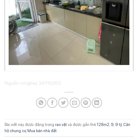
Nguồn: rongbay 34116265
Bài viết này được đăng trong
rao vặt
và được gắn thẻ
128m2
,
9
,
9 tỷ
,
Căn
hộ chung cư
,
Mua bán nhà đất
.
BÀI VIẾT MỚI