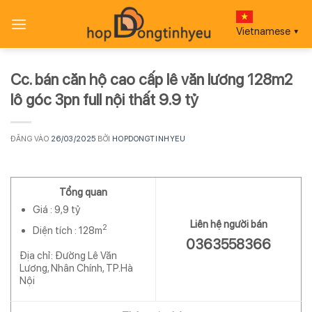
Bỏ
qua
Vietnamese
▼
nội
dung
Cc. bán căn hộ cao cấp lê văn lương 128m2
lô góc 3pn full nội thất 9.9 tỷ
ĐĂNG VÀO
26/03/2025
BỞI
HOPDONGTINHYEU
Tổng quan
Giá :
9,9 tỷ
Liên hệ người bán
2
Diện tích :
128m
0363558366
Địa chỉ: Đường Lê Văn
Lương, Nhân Chính, TP.Hà
Nội