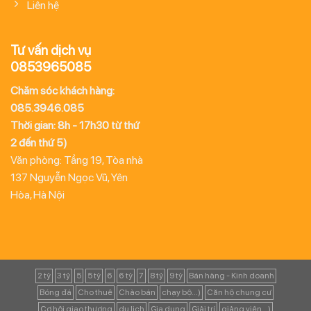
0853965085
Chăm sóc khách hàng:
085.3946.085
Thời gian: 8h - 17h30 từ thứ
2 đến thứ 5)
Văn phòng: Tầng 19, Tòa nhà
137 Nguyễn Ngọc Vũ, Yên
Hòa, Hà Nội
2 tỷ
3 tỷ
5
5 tỷ
6
6 tỷ
7
8 tỷ
9 tỷ
Bán hàng - Kinh doanh
Bóng đá
Cho thuê
Chào bán
chạy bộ...)
Căn hộ chung cư
Cơ hội giao thương
du lịch
Gia dụng
Giải trí
giảng viên...)
giản đơn...)
hopdongtinhyeu
hopdongtinhyeu.vn
Hà Nội
Kho
Khác
Kinh doanh
Kỹ thuật số
Mua bán nhà đất
Mua sắm
Máy
máy tính bảng
Máy tính và Laptop
Mẹ Và Bé
nail
ndag.net