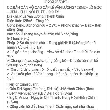
Thông tin thêm
CC. BÁN CĂN HỘ CAO CẤP LÊ VĂN LƯƠNG 128M2– LÔ GÓC
– 3PN – FULL NỘI THẤT – 9.9 TỶ
Địa chỉ: P. Lê Văn Lương, Thanh Xuân
Diện tích: 128m² – Tầng 20
Công năng: 3 phòng ngủ – 2 WC – Phòng khách – Bếp – Ban
công rộng
cao cấp, 3 thang máy siêu tốc, chỉ 6 căn/tầng
Giá bán: 9.9 tỷ
Pháp lý: Sổ đỏ chính chủ – Đang gửi NH 5 tỷ, hỗ trợ rút sổ
nhanh
: Ưu điểm nổi bật:
✔ Lô góc 2 mặt thoáng – View hồ điều hòa Thanh Xuân cực
đẹp
✔ Chung cư cao cấp, hạ tầng đồng bộ – Đầy đủ tiện ích bể
bơi, rạp phim, nhà hàng
✔ Gia chủ tặng toàn bộ nội thất cao cấp – Vào ở ngay!
✔ Vị trí mặt phố Lê Văn Lương – Kết nối thuận tiện khắp Hà
Nội
Tiện ích xung quanh:
• Gần ĐH Ngoại Thương, ĐH Luật, HV Hành Chính (1km)
• Bệnh viện Bạch Mai, BV Đại Học Y (3km)
• Big C, Vincom Nguyễn Chí Thanh, Trung Hòa Nhân Chính
(1.5km)
• Công viên hồ điều hòa Thanh Xuân ngay sát nhà
: Giao