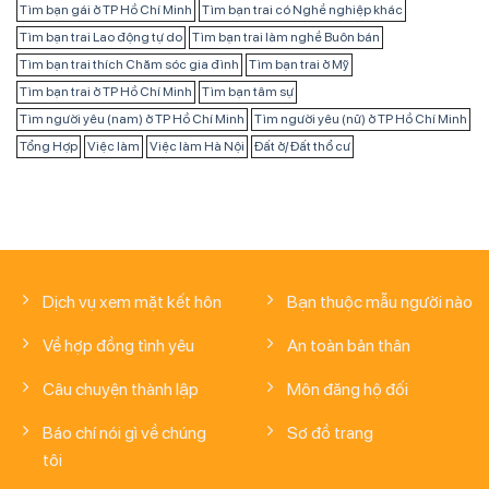
Tìm bạn trai ở TP Hồ Chí Minh
Tìm bạn tâm sự
Tìm người yêu (nam) ở TP Hồ Chí Minh
Tìm người yêu (nữ) ở TP Hồ Chí Minh
Tổng Hợp
Việc làm
Việc làm Hà Nội
Đất ở/ Đất thổ cư
Dịch vụ xem mặt kết hôn
Bạn thuộc mẫu người nào
Về hợp đồng tình yêu
An toàn bản thân
Câu chuyện thành lập
Môn đăng hộ đối
Báo chí nói gì về chúng
Sơ đồ trang
tôi
Liên hệ
Tư vấn dịch vụ