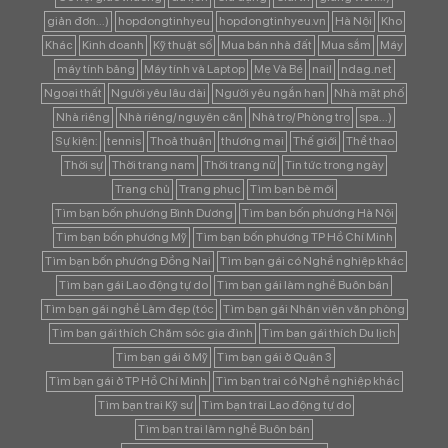
Ngoại thất
Người yêu lâu dài
Người yêu ngắn hạn
Nhà mặt phố
Nhà riêng
Nhà riêng/ nguyên căn
Nhà trọ/ Phòng trọ
spa...)
Sự kiện:
tennis
Thoả thuận
thương mại
Thế giới
Thể thao
Thời sự
Thời trang nam
Thời trang nữ
Tin tức trong ngày
Trang chủ
Trang phục
Tìm bạn bè mới
Tìm bạn bốn phương Bình Dương
Tìm bạn bốn phương Hà Nội
Tìm bạn bốn phương Mỹ
Tìm bạn bốn phương TP Hồ Chí Minh
Tìm bạn bốn phương Đồng Nai
Tìm bạn gái có Nghề nghiệp khác
Tìm bạn gái Lao động tự do
Tìm bạn gái làm nghề Buôn bán
Tìm bạn gái nghề Làm đẹp (tóc
Tìm bạn gái Nhân viên văn phòng
Tìm bạn gái thích Chăm sóc gia đình
Tìm bạn gái thích Du lịch
Tìm bạn gái ở Mỹ
Tìm bạn gái ở Quận 3
Tìm bạn gái ở TP Hồ Chí Minh
Tìm bạn trai có Nghề nghiệp khác
Tìm bạn trai Kỹ sư
Tìm bạn trai Lao động tự do
Tìm bạn trai làm nghề Buôn bán
Tìm bạn trai thích Chăm sóc gia đình
Tìm bạn trai thích Chơi môn thể thao ngoài trời (đá bóng
Tìm bạn trai thích Công việc & sự nghiệp
Tìm bạn trai thích Du lịch
Tìm bạn trai Thích nơi yên tĩnh
Tìm bạn trai ở Hà Nội