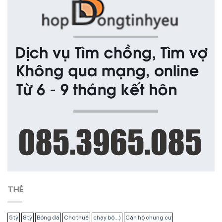
THẺ
5 tỷ
8 tỷ
Bóng đá
Cho thuê
chạy bộ...)
Căn hộ chung cư