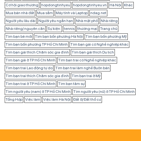
Cơ hội giao thương
hopdongtinhyeu
hopdongtinhyeu.vn
Hà Nội
Khác
Mua bán nhà đất
Mua sắm
Máy tính và Laptop
ndag.net
Người yêu lâu dài
Người yêu ngắn hạn
Nhà mặt phố
Nhà riêng
Nhà riêng/ nguyên căn
Sự kiện:
tennis
thương mại
Trang chủ
Tìm bạn bè mới
Tìm bạn bốn phương Hà Nội
Tìm bạn bốn phương Mỹ
Tìm bạn bốn phương TP Hồ Chí Minh
Tìm bạn gái có Nghề nghiệp khác
Tìm bạn gái thích Chăm sóc gia đình
Tìm bạn gái thích Du lịch
Tìm bạn gái ở TP Hồ Chí Minh
Tìm bạn trai có Nghề nghiệp khác
Tìm bạn trai Lao động tự do
Tìm bạn trai làm nghề Buôn bán
Tìm bạn trai thích Chăm sóc gia đình
Tìm bạn trai ở Mỹ
Tìm bạn trai ở TP Hồ Chí Minh
Tìm bạn tâm sự
Tìm người yêu (nam) ở TP Hồ Chí Minh
Tìm người yêu (nữ) ở TP Hồ Chí Minh
Tổng Hợp
Việc làm
Việc làm Hà Nội
Đất ở/ Đất thổ cư