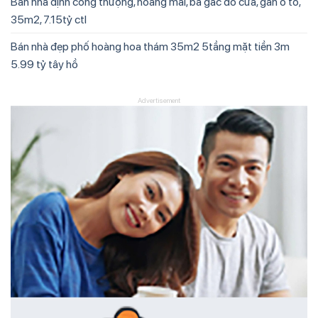
Bán nhà định công thượng, hoàng mai, ba gác đỗ cửa, gần ô tô,
35m2, 7.15tỷ ctl
Bán nhà đẹp phố hoàng hoa thám 35m2 5tầng mặt tiền 3m
5.99 tỷ tây hồ
Advertisement