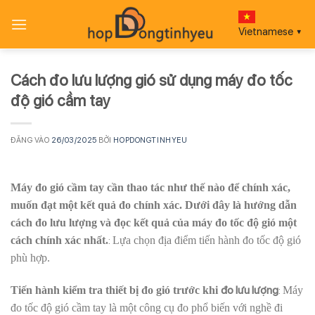
Bỏ
qua
Vietnamese
▼
nội
dung
Cách đo lưu lượng gió sử dụng máy đo tốc
độ gió cầm tay
ĐĂNG VÀO
26/03/2025
BỞI
HOPDONGTINHYEU
Máy đo gió cầm tay cần thao tác như thế nào để chính xác,
muốn đạt một kết quả đo chính xác. Dưới đây là hướng dẫn
cách đo lưu lượng và đọc kết quả của máy đo tốc độ gió một
:
cách chính xác nhất.
Lựa chọn địa điểm tiến hành đo tốc độ gió
phù hợp.
đo lưu lượng
:
Tiến hành kiểm tra thiết bị đo gió trước khi
Máy
đo tốc độ gió cầm tay là một công cụ đo phổ biến với nghề đi