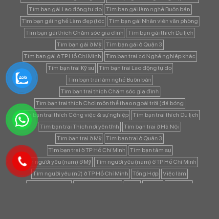
Tìm bạn gái Lao động tự do
Tìm bạn gái làm nghề Buôn bán
Tìm bạn gái nghề Làm đẹp (tóc
Tìm bạn gái Nhân viên văn phòng
Tìm bạn gái thích Chăm sóc gia đình
Tìm bạn gái thích Du lịch
Tìm bạn gái ở Mỹ
Tìm bạn gái ở Quận 3
Tìm bạn gái ở TP Hồ Chí Minh
Tìm bạn trai có Nghề nghiệp khác
Tìm bạn trai Kỹ sư
Tìm bạn trai Lao động tự do
Tìm bạn trai làm nghề Buôn bán
Tìm bạn trai thích Chăm sóc gia đình
Tìm bạn trai thích Chơi môn thể thao ngoài trời (đá bóng
Tìm bạn trai thích Công việc & sự nghiệp
Tìm bạn trai thích Du lịch
Tìm bạn trai Thích nơi yên tĩnh
Tìm bạn trai ở Hà Nội
Tìm bạn trai ở Mỹ
Tìm bạn trai ở Quận 3
Tìm bạn trai ở TP Hồ Chí Minh
Tìm bạn tâm sự
Tìm người yêu (nam) ở Mỹ
Tìm người yêu (nam) ở TP Hồ Chí Minh
Tìm người yêu (nữ) ở TP Hồ Chí Minh
Tổng Hợp
Việc làm
Việc làm Hà Nội
Việc làm TP.HCM
Vườn
Xưởng
Điện lạnh
Điện thoại
Điện tử
Đất ở/ Đất thổ cư
Đồ nội thất