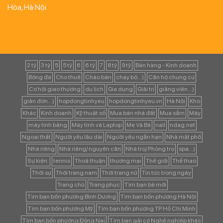
Hòa, Hà Nội
2 tỷ
3 tỷ
5
5 tỷ
6
6 tỷ
7
8 tỷ
9 tỷ
Bán hàng - Kinh doanh
Bóng đá
Cho thuê
Chào bán
chạy bộ...)
Căn hộ chung cư
Cơ hội giao thương
du lịch
Gia dụng
Giải trí
giảng viên...)
giản đơn...)
hopdongtinhyeu
hopdongtinhyeu.vn
Hà Nội
Kho
Khác
Kinh doanh
Kỹ thuật số
Mua bán nhà đất
Mua sắm
Máy
máy tính bảng
Máy tính và Laptop
Mẹ Và Bé
nail
ndag.net
Ngoại thất
Người yêu lâu dài
Người yêu ngắn hạn
Nhà mặt phố
Nhà riêng
Nhà riêng/ nguyên căn
Nhà trọ/ Phòng trọ
spa...)
Sự kiện:
tennis
Thoả thuận
thương mại
Thế giới
Thể thao
Thời sự
Thời trang nam
Thời trang nữ
Tin tức trong ngày
Trang chủ
Trang phục
Tìm bạn bè mới
Tìm bạn bốn phương Bình Dương
Tìm bạn bốn phương Hà Nội
Tìm bạn bốn phương Mỹ
Tìm bạn bốn phương TP Hồ Chí Minh
Tìm bạn bốn phương Đồng Nai
Tìm bạn gái có Nghề nghiệp khác