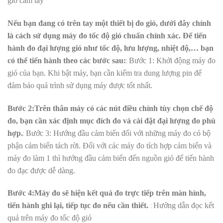
gió cầm tay
Nếu bạn đang có trên tay một thiết bị đo gió, dưới đây chính
là cách sử dụng máy đo tốc độ gió chuẩn chính xác. Để tiến
hành đo đại lượng gió như tốc độ, lưu lượng, nhiệt độ,… bạn
:
có thể tiến hành theo các bước sau:
Bước 1: Khởi động máy đo
gió của bạn. Khi bật máy, bạn cần kiểm tra dung lượng pin để
đảm bảo quá trình sử dụng máy được tốt nhất.
Bước 2:Trên thân máy có các nút điều chỉnh tùy chọn chế độ
đo, bạn cần xác định mục đích đo và cài đặt đại lượng đo phù
:
hợp.
Bước 3: Hướng đầu cảm biến đối với những máy đo có bộ
phận cảm biến tách rời. Đối với các máy đo tích hợp cảm biến và
máy đo làm 1 thì hướng đầu cảm biến đến nguồn gió để tiến hành
đo đạc được dễ dàng.
Bước 4:Máy đo sẽ hiện kết quả đo trực tiếp trên màn hình,
:
tiến hành ghi lại, tiếp tục đo nếu cần thiết.
Hướng dẫn đọc kết
quả trên máy đo tốc độ gió