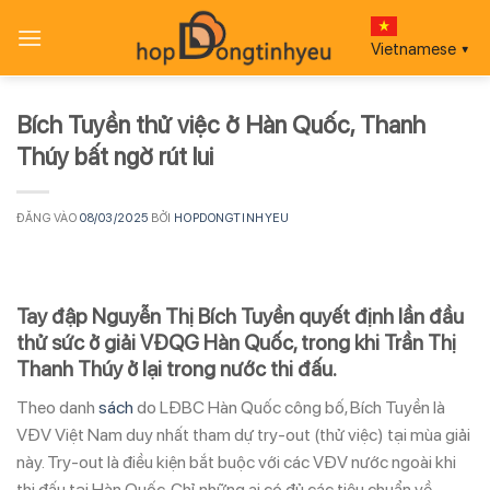
Bỏ
qua
Vietnamese
▼
nội
dung
Bích Tuyền thử việc ở Hàn Quốc, Thanh
Thúy bất ngờ rút lui
ĐĂNG VÀO
08/03/2025
BỞI
HOPDONGTINHYEU
Tay đập Nguyễn Thị Bích Tuyền quyết định lần đầu
thử sức ở giải VĐQG Hàn Quốc, trong khi Trần Thị
Thanh Thúy ở lại trong nước thi đấu.
Theo danh
sách
do LĐBC Hàn Quốc công bố, Bích Tuyền là
VĐV Việt Nam duy nhất tham dự try-out (thử việc) tại mùa giải
này. Try-out là điều kiện bắt buộc với các VĐV nước ngoài khi
thi đấu tại Hàn Quốc. Chỉ những ai có đủ các tiêu chuẩn về