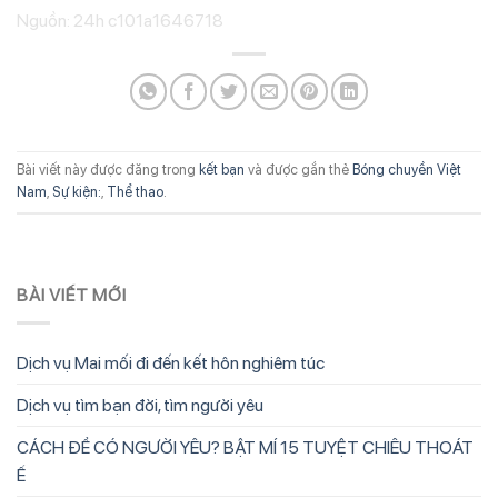
Nguồn: 24h c101a1646718
Bài viết này được đăng trong
kết bạn
và được gắn thẻ
Bóng chuyền Việt
Nam
,
Sự kiện:
,
Thể thao
.
BÀI VIẾT MỚI
Dịch vụ Mai mối đi đến kết hôn nghiêm túc
Dịch vụ tìm bạn đời, tìm người yêu
CÁCH ĐỂ CÓ NGƯỜI YÊU? BẬT MÍ 15 TUYỆT CHIÊU THOÁT
Ế