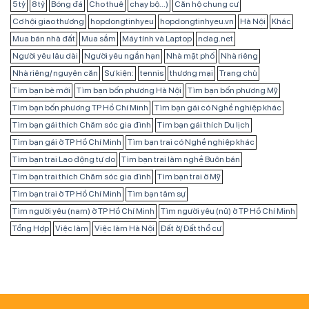
5 tỷ
8 tỷ
Bóng đá
Cho thuê
chạy bộ...)
Căn hộ chung cư
Cơ hội giao thương
hopdongtinhyeu
hopdongtinhyeu.vn
Hà Nội
Khác
Mua bán nhà đất
Mua sắm
Máy tính và Laptop
ndag.net
Người yêu lâu dài
Người yêu ngắn hạn
Nhà mặt phố
Nhà riêng
Nhà riêng/ nguyên căn
Sự kiện:
tennis
thương mại
Trang chủ
Tìm bạn bè mới
Tìm bạn bốn phương Hà Nội
Tìm bạn bốn phương Mỹ
Tìm bạn bốn phương TP Hồ Chí Minh
Tìm bạn gái có Nghề nghiệp khác
Tìm bạn gái thích Chăm sóc gia đình
Tìm bạn gái thích Du lịch
Tìm bạn gái ở TP Hồ Chí Minh
Tìm bạn trai có Nghề nghiệp khác
Tìm bạn trai Lao động tự do
Tìm bạn trai làm nghề Buôn bán
Tìm bạn trai thích Chăm sóc gia đình
Tìm bạn trai ở Mỹ
Tìm bạn trai ở TP Hồ Chí Minh
Tìm bạn tâm sự
Tìm người yêu (nam) ở TP Hồ Chí Minh
Tìm người yêu (nữ) ở TP Hồ Chí Minh
Tổng Hợp
Việc làm
Việc làm Hà Nội
Đất ở/ Đất thổ cư