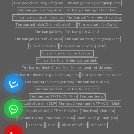
Tìm bạn bốn phương Đồng Nai
Tìm bạn gái có Nghề nghiệp khác
Tìm bạn gái Lao động tự do
Tìm bạn gái làm nghề Buôn bán
Tìm bạn gái nghề Làm đẹp (tóc
Tìm bạn gái Nhân viên văn phòng
Tìm bạn gái thích Chăm sóc gia đình
Tìm bạn gái thích Du lịch
Tìm bạn gái ở Mỹ
Tìm bạn gái ở Quận 3
Tìm bạn gái ở TP Hồ Chí Minh
Tìm bạn trai có Nghề nghiệp khác
Tìm bạn trai Kỹ sư
Tìm bạn trai Lao động tự do
Tìm bạn trai làm nghề Buôn bán
Tìm bạn trai thích Chăm sóc gia đình
Tìm bạn trai thích Chơi môn thể thao ngoài trời (đá bóng
Tìm bạn trai thích Công việc & sự nghiệp
Tìm bạn trai thích Du lịch
Tìm bạn trai Thích nơi yên tĩnh
Tìm bạn trai ở Hà Nội
Tìm bạn trai ở Mỹ
Tìm bạn trai ở Quận 3
Tìm bạn trai ở TP Hồ Chí Minh
Tìm bạn tâm sự
Tìm người yêu (nam) ở Mỹ
Tìm người yêu (nam) ở TP Hồ Chí Minh
Tìm người yêu (nữ) ở TP Hồ Chí Minh
Tổng Hợp
Việc làm
Việc làm Hà Nội
Việc làm TP.HCM
Vườn
Xưởng
Điện lạnh
Điện thoại
Điện tử
Đất ở/ Đất thổ cư
Đồ nội thất