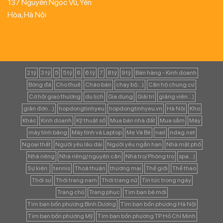
137 Nguyễn Ngọc Vũ, Yên
Hòa, Hà Nội
2 tỷ
3 tỷ
5
5 tỷ
6
6 tỷ
7
8 tỷ
9 tỷ
Bán hàng - Kinh doanh
Bóng đá
Cho thuê
Chào bán
chạy bộ...)
Căn hộ chung cư
Cơ hội giao thương
du lịch
Gia dụng
Giải trí
giảng viên...)
giản đơn...)
hopdongtinhyeu
hopdongtinhyeu.vn
Hà Nội
Kho
Khác
Kinh doanh
Kỹ thuật số
Mua bán nhà đất
Mua sắm
Máy
máy tính bảng
Máy tính và Laptop
Mẹ Và Bé
nail
ndag.net
Ngoại thất
Người yêu lâu dài
Người yêu ngắn hạn
Nhà mặt phố
Nhà riêng
Nhà riêng/ nguyên căn
Nhà trọ/ Phòng trọ
spa...)
Sự kiện:
tennis
Thoả thuận
thương mại
Thế giới
Thể thao
Thời sự
Thời trang nam
Thời trang nữ
Tin tức trong ngày
Trang chủ
Trang phục
Tìm bạn bè mới
Tìm bạn bốn phương Bình Dương
Tìm bạn bốn phương Hà Nội
Tìm bạn bốn phương Mỹ
Tìm bạn bốn phương TP Hồ Chí Minh