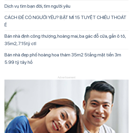
Dịch vụ tìm bạn đời, tìm người yêu
CÁCH ĐỂ CÓ NGƯỜI YÊU? BẬT MÍ 15 TUYỆT CHIÊU THOÁT
Ế
Bán nhà định công thượng, hoàng mai, ba gác đỗ cửa, gần ô tô,
35m2, 7.15tỷ ctl
Bán nhà đẹp phố hoàng hoa thám 35m2 5tầng mặt tiền 3m
5.99 tỷ tây hồ
Advertisement