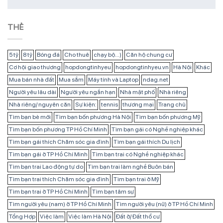
THẺ
5 tỷ
8 tỷ
Bóng đá
Cho thuê
chạy bộ...)
Căn hộ chung cư
Cơ hội giao thương
hopdongtinhyeu
hopdongtinhyeu.vn
Hà Nội
Khác
Mua bán nhà đất
Mua sắm
Máy tính và Laptop
ndag.net
Người yêu lâu dài
Người yêu ngắn hạn
Nhà mặt phố
Nhà riêng
Nhà riêng/ nguyên căn
Sự kiện:
tennis
thương mại
Trang chủ
Tìm bạn bè mới
Tìm bạn bốn phương Hà Nội
Tìm bạn bốn phương Mỹ
Tìm bạn bốn phương TP Hồ Chí Minh
Tìm bạn gái có Nghề nghiệp khác
Tìm bạn gái thích Chăm sóc gia đình
Tìm bạn gái thích Du lịch
Tìm bạn gái ở TP Hồ Chí Minh
Tìm bạn trai có Nghề nghiệp khác
Tìm bạn trai Lao động tự do
Tìm bạn trai làm nghề Buôn bán
Tìm bạn trai thích Chăm sóc gia đình
Tìm bạn trai ở Mỹ
Tìm bạn trai ở TP Hồ Chí Minh
Tìm bạn tâm sự
Tìm người yêu (nam) ở TP Hồ Chí Minh
Tìm người yêu (nữ) ở TP Hồ Chí Minh
Tổng Hợp
Việc làm
Việc làm Hà Nội
Đất ở/ Đất thổ cư