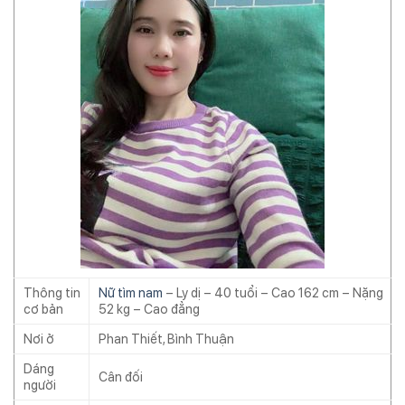
Thông tin
Nữ tìm nam
– Ly dị – 40 tuổi – Cao 162 cm – Nặng
cơ bản
52 kg – Cao đẳng
Nơi ở
Phan Thiết, Bình Thuận
Dáng
Cân đối
người