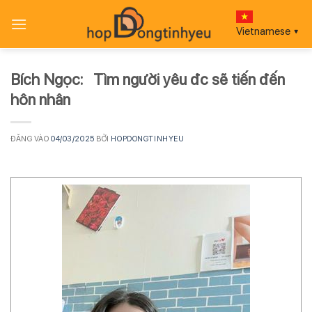
Bỏ
qua
Vietnamese
▼
nội
dung
Bích Ngọc: Tìm người yêu đc sẽ tiến đến
hôn nhân
ĐĂNG VÀO
04/03/2025
BỞI
HOPDONGTINHYEU