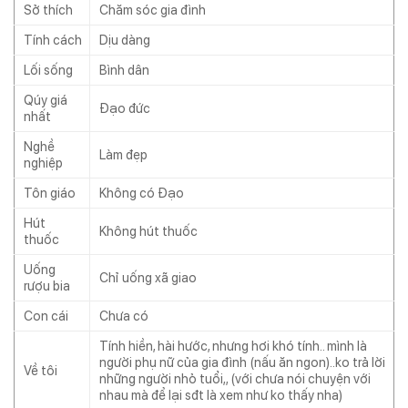
Sở thích
Chăm sóc gia đình
Tính cách
Dịu dàng
Lối sống
Bình dân
Qúy giá
Đạo đức
nhất
Nghề
Làm đẹp
nghiệp
Tôn giáo
Không có Đạo
Hút
Không hút thuốc
thuốc
Uống
Chỉ uống xã giao
rượu bia
Con cái
Chưa có
Tính hiền, hài hước, nhưng hơi khó tính.. mình là
người phụ nữ của gia đình (nấu ăn ngon)..ko trả lời
Về tôi
những người nhỏ tuổi,, (với chưa nói chuyện với
nhau mà để lại sđt là xem như ko thấy nha)