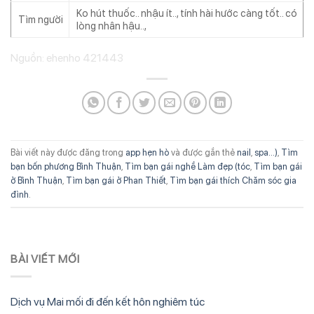
Ko hút thuốc.. nhậu ít.., tính hài hước càng tốt.. có
Tìm người
lòng nhân hậu..,
Nguồn: ehenho 421443
Bài viết này được đăng trong
app hẹn hò
và được gắn thẻ
nail
,
spa...)
,
Tìm
bạn bốn phương Bình Thuận
,
Tìm bạn gái nghề Làm đẹp (tóc
,
Tìm bạn gái
ở Bình Thuận
,
Tìm bạn gái ở Phan Thiết
,
Tìm bạn gái thích Chăm sóc gia
đình
.
BÀI VIẾT MỚI
Dịch vụ Mai mối đi đến kết hôn nghiêm túc