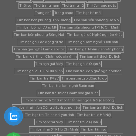
Thời sự
Thời trang nam
Thời trang nữ
Tin tức trong ngày
Trang chủ
Trang phục
Tìm bạn bè mới
Tìm bạn bốn phương Bình Dương
Tìm bạn bốn phương Hà Nội
Tìm bạn bốn phương Mỹ
Tìm bạn bốn phương TP Hồ Chí Minh
Tìm bạn bốn phương Đồng Nai
Tìm bạn gái có Nghề nghiệp khác
Tìm bạn gái Lao động tự do
Tìm bạn gái làm nghề Buôn bán
Tìm bạn gái nghề Làm đẹp (tóc
Tìm bạn gái Nhân viên văn phòng
Tìm bạn gái thích Chăm sóc gia đình
Tìm bạn gái thích Du lịch
Tìm bạn gái ở Mỹ
Tìm bạn gái ở Quận 3
Tìm bạn gái ở TP Hồ Chí Minh
Tìm bạn trai có Nghề nghiệp khác
Tìm bạn trai Kỹ sư
Tìm bạn trai Lao động tự do
Tìm bạn trai làm nghề Buôn bán
Tìm bạn trai thích Chăm sóc gia đình
Tìm bạn trai thích Chơi môn thể thao ngoài trời (đá bóng
Tìm bạn trai thích Công việc & sự nghiệp
Tìm bạn trai thích Du lịch
Tìm bạn trai Thích nơi yên tĩnh
Tìm bạn trai ở Hà Nội
Tìm bạn trai ở Mỹ
Tìm bạn trai ở Quận 3
Tìm bạn trai ở TP Hồ Chí Minh
Tìm bạn tâm sự