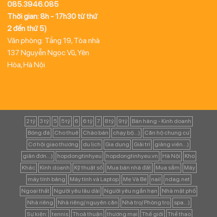
085.3946.085
Thời gian: 8h - 17h30 từ thứ
2 đến thứ 5)
Văn phòng: Tầng 19, Tòa nhà
137 Nguyễn Ngọc Vũ, Yên
Hòa, Hà Nội
2 tỷ
3 tỷ
5
5 tỷ
6
6 tỷ
7
8 tỷ
9 tỷ
Bán hàng - Kinh doanh
Bóng đá
Cho thuê
Chào bán
chạy bộ...)
Căn hộ chung cư
Cơ hội giao thương
du lịch
Gia dụng
Giải trí
giảng viên...)
giản đơn...)
hopdongtinhyeu
hopdongtinhyeu.vn
Hà Nội
Kho
Khác
Kinh doanh
Kỹ thuật số
Mua bán nhà đất
Mua sắm
Máy
máy tính bảng
Máy tính và Laptop
Mẹ Và Bé
nail
ndag.net
Ngoại thất
Người yêu lâu dài
Người yêu ngắn hạn
Nhà mặt phố
Nhà riêng
Nhà riêng/ nguyên căn
Nhà trọ/ Phòng trọ
spa...)
Sự kiện:
tennis
Thoả thuận
thương mại
Thế giới
Thể thao