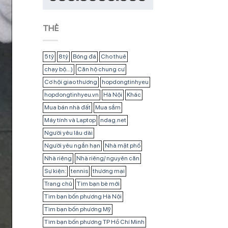
THẺ
5 tỷ
8 tỷ
Bóng đá
Cho thuê
chạy bộ...)
Căn hộ chung cư
Cơ hội giao thương
hopdongtinhyeu
hopdongtinhyeu.vn
Hà Nội
Khác
Mua bán nhà đất
Mua sắm
Máy tính và Laptop
ndag.net
Người yêu lâu dài
Người yêu ngắn hạn
Nhà mặt phố
Nhà riêng
Nhà riêng/ nguyên căn
Sự kiện:
tennis
thương mại
Trang chủ
Tìm bạn bè mới
Tìm bạn bốn phương Hà Nội
Tìm bạn bốn phương Mỹ
Tìm bạn bốn phương TP Hồ Chí Minh