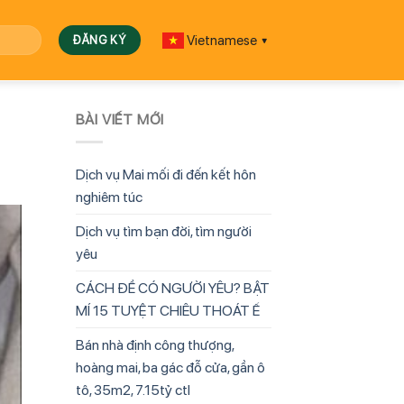
Vietnamese
▼
BÀI VIẾT MỚI
Dịch vụ Mai mối đi đến kết hôn
nghiêm túc
Dịch vụ tìm bạn đời, tìm người
yêu
CÁCH ĐỂ CÓ NGƯỜI YÊU? BẬT
MÍ 15 TUYỆT CHIÊU THOÁT Ế
Bán nhà định công thượng,
hoàng mai, ba gác đỗ cửa, gần ô
tô, 35m2, 7.15tỷ ctl