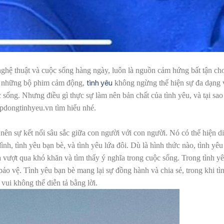
nghệ thuật và cuộc sống hàng ngày, luôn là nguồn cảm hứng bất tận ch
tình yêu
n những bộ phim cảm động,
không ngừng thể hiện sự đa dạng 
sống. Nhưng điều gì thực sự làm nên bản chất của tình yêu, và tại sao
opdongtinhyeu.vn tìm hiểu nhé.
 nên sự kết nối sâu sắc giữa con người với con người. Nó có thể hiện d
ình, tình yêu bạn bè, và tình yêu lứa đôi. Dù là hình thức nào, tình yêu
 vượt qua khó khăn và tìm thấy ý nghĩa trong cuộc sống. Trong tình y
ảo vệ. Tình yêu bạn bè mang lại sự đồng hành và chia sẻ, trong khi tì
ui không thể diễn tả bằng lời.