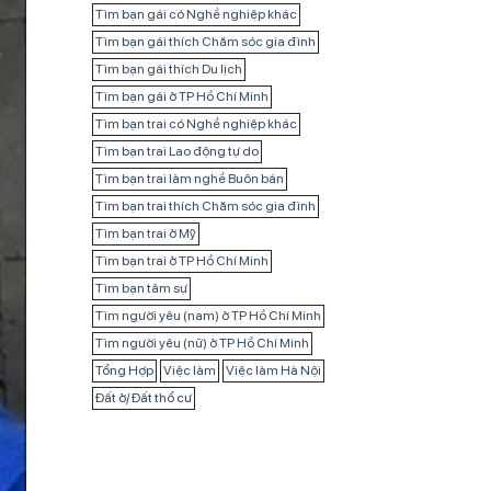
Tìm bạn gái có Nghề nghiệp khác
Tìm bạn gái thích Chăm sóc gia đình
Tìm bạn gái thích Du lịch
Tìm bạn gái ở TP Hồ Chí Minh
Tìm bạn trai có Nghề nghiệp khác
Tìm bạn trai Lao động tự do
Tìm bạn trai làm nghề Buôn bán
Tìm bạn trai thích Chăm sóc gia đình
Tìm bạn trai ở Mỹ
Tìm bạn trai ở TP Hồ Chí Minh
Tìm bạn tâm sự
Tìm người yêu (nam) ở TP Hồ Chí Minh
Tìm người yêu (nữ) ở TP Hồ Chí Minh
Tổng Hợp
Việc làm
Việc làm Hà Nội
Đất ở/ Đất thổ cư