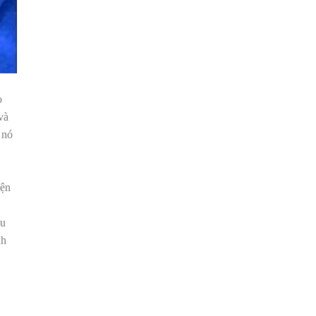
o
và
 nó
iện
êu
nh