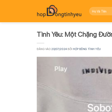
Bỏ
qua
nội
dung
Tình Yêu: Một Chặng Đườ
ĐĂNG VÀO
20/07/2024
BỞI
HỢP ĐỒNG TÌNH YÊU