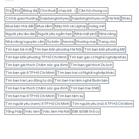
5 tỷ
8 tỷ
Bóng đá
Cho thuê
chạy bộ...)
Căn hộ chung cư
Cơ hội giao thương
hopdongtinhyeu
hopdongtinhyeu.vn
Hà Nội
Khác
Mua bán nhà đất
Mua sắm
Máy tính và Laptop
ndag.net
Người yêu lâu dài
Người yêu ngắn hạn
Nhà mặt phố
Nhà riêng
Nhà riêng/ nguyên căn
Sự kiện:
tennis
thương mại
Trang chủ
Tìm bạn bè mới
Tìm bạn bốn phương Hà Nội
Tìm bạn bốn phương Mỹ
Tìm bạn bốn phương TP Hồ Chí Minh
Tìm bạn gái có Nghề nghiệp khác
Tìm bạn gái thích Chăm sóc gia đình
Tìm bạn gái thích Du lịch
Tìm bạn gái ở TP Hồ Chí Minh
Tìm bạn trai có Nghề nghiệp khác
Tìm bạn trai Lao động tự do
Tìm bạn trai làm nghề Buôn bán
Tìm bạn trai thích Chăm sóc gia đình
Tìm bạn trai ở Mỹ
Tìm bạn trai ở TP Hồ Chí Minh
Tìm bạn tâm sự
Tìm người yêu (nam) ở TP Hồ Chí Minh
Tìm người yêu (nữ) ở TP Hồ Chí Minh
Tổng Hợp
Việc làm
Việc làm Hà Nội
Đất ở/ Đất thổ cư