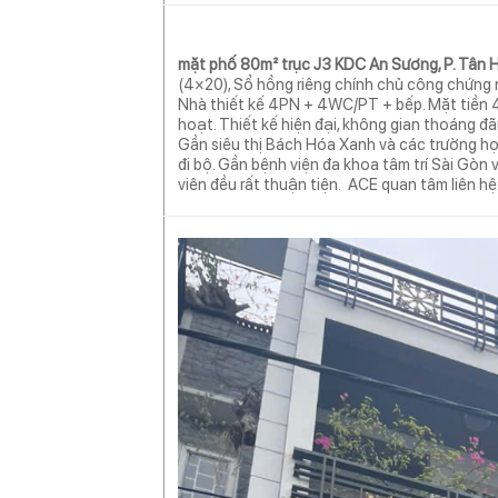
mặt phố 80m² trục J3 KDC An Sương, P. Tân H
(4×20), Sổ hồng riêng chính chủ công chứng
Nhà thiết kế 4PN + 4WC/PT + bếp. Mặt tiền 4
hoạt. Thiết kế hiện đại, không gian thoáng 
Gần siêu thị Bách Hóa Xanh và các trường h
đi bộ. Gần bệnh viện đa khoa tâm trí Sài Gòn 
viên đều rất thuận tiện. ACE quan tâm liên 