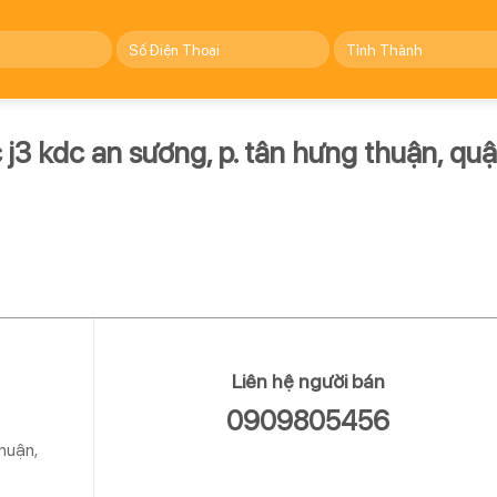
j3 kdc an sương, p. tân hưng thuận, qu
Liên hệ người bán
0909805456
huận,