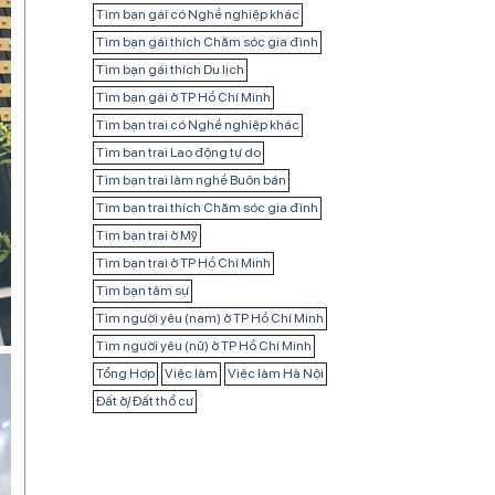
Tìm bạn gái có Nghề nghiệp khác
Tìm bạn gái thích Chăm sóc gia đình
Tìm bạn gái thích Du lịch
Tìm bạn gái ở TP Hồ Chí Minh
Tìm bạn trai có Nghề nghiệp khác
Tìm bạn trai Lao động tự do
Tìm bạn trai làm nghề Buôn bán
Tìm bạn trai thích Chăm sóc gia đình
Tìm bạn trai ở Mỹ
Tìm bạn trai ở TP Hồ Chí Minh
Tìm bạn tâm sự
Tìm người yêu (nam) ở TP Hồ Chí Minh
Tìm người yêu (nữ) ở TP Hồ Chí Minh
Tổng Hợp
Việc làm
Việc làm Hà Nội
Đất ở/ Đất thổ cư