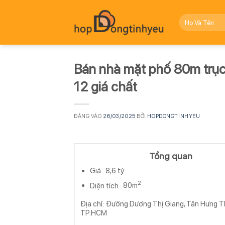
Bỏ
qua
nội
dung
Bán nhà mặt phố 80m trục 
12 giá chất
ĐĂNG VÀO
26/03/2025
BỞI
HOPDONGTINHYEU
Tổng quan
Giá :
8,6 tỷ
2
Diện tích :
80m
Địa chỉ: Đường Dương Thị Giang, Tân Hưng T
TP.HCM