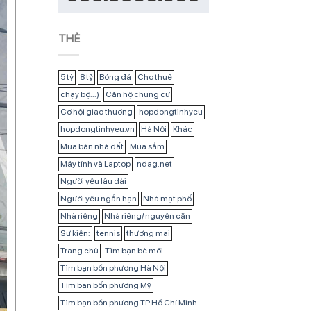
THẺ
5 tỷ
8 tỷ
Bóng đá
Cho thuê
chạy bộ...)
Căn hộ chung cư
Cơ hội giao thương
hopdongtinhyeu
hopdongtinhyeu.vn
Hà Nội
Khác
Mua bán nhà đất
Mua sắm
Máy tính và Laptop
ndag.net
Người yêu lâu dài
Người yêu ngắn hạn
Nhà mặt phố
Nhà riêng
Nhà riêng/ nguyên căn
Sự kiện:
tennis
thương mại
Trang chủ
Tìm bạn bè mới
Tìm bạn bốn phương Hà Nội
Tìm bạn bốn phương Mỹ
Tìm bạn bốn phương TP Hồ Chí Minh