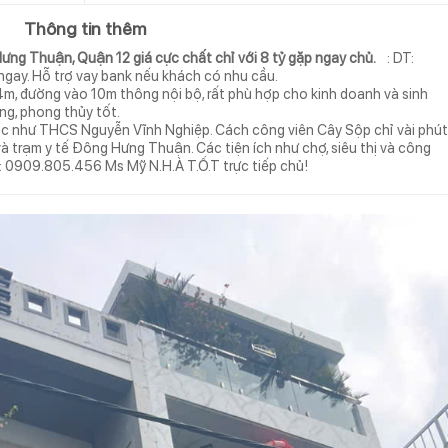
Thông tin thêm
ưng Thuận, Quận 12 giá cực chất chỉ với 8 tỷ gặp ngay chủ.
: DT:
 ngay. Hỗ trợ vay bank nếu khách có nhu cầu.
m, đường vào 10m thông nội bộ, rất phù hợp cho kinh doanh và sinh
đãng, phong thủy tốt.
ọc như THCS Nguyễn Vĩnh Nghiệp. Cách công viên Cây Sộp chỉ vài phút
và trạm y tế Đông Hưng Thuận. Các tiện ích như chợ, siêu thị và công
hệ: 0909.805.456 Ms Mỹ N.H.À T.Ố.T trực tiếp chủ!