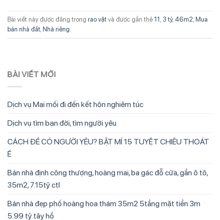
Bài viết này được đăng trong
rao vặt
và được gắn thẻ
11
,
3 tỷ
,
46m2
,
Mua
bán nhà đất
,
Nhà riêng
.
BÀI VIẾT MỚI
Dịch vụ Mai mối đi đến kết hôn nghiêm túc
Dịch vụ tìm bạn đời, tìm người yêu
CÁCH ĐỂ CÓ NGƯỜI YÊU? BẬT MÍ 15 TUYỆT CHIÊU THOÁT
Ế
Bán nhà định công thượng, hoàng mai, ba gác đỗ cửa, gần ô tô,
35m2, 7.15tỷ ctl
Bán nhà đẹp phố hoàng hoa thám 35m2 5tầng mặt tiền 3m
5.99 tỷ tây hồ