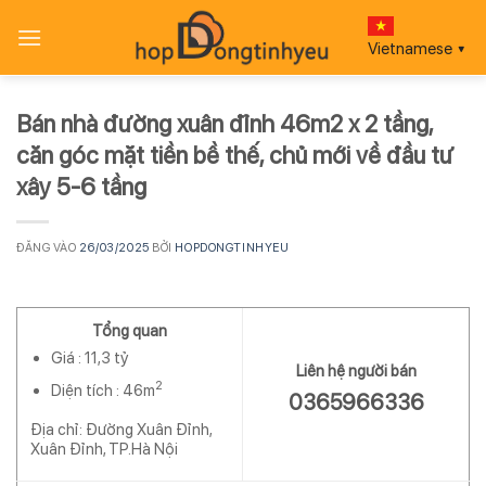
Bỏ
qua
Vietnamese
▼
nội
dung
Bán nhà đường xuân đỉnh 46m2 x 2 tầng,
căn góc mặt tiền bề thế, chủ mới về đầu tư
xây 5-6 tầng
ĐĂNG VÀO
26/03/2025
BỞI
HOPDONGTINHYEU
Tổng quan
Giá :
11,3 tỷ
Liên hệ người bán
2
Diện tích :
46m
0365966336
Địa chỉ: Đường Xuân Đỉnh,
Xuân Đỉnh, TP.Hà Nội