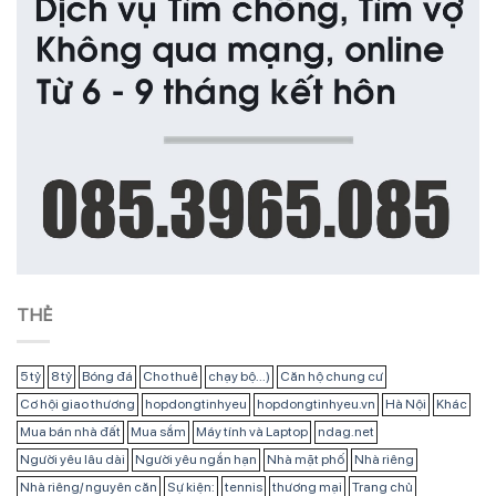
THẺ
5 tỷ
8 tỷ
Bóng đá
Cho thuê
chạy bộ...)
Căn hộ chung cư
Cơ hội giao thương
hopdongtinhyeu
hopdongtinhyeu.vn
Hà Nội
Khác
Mua bán nhà đất
Mua sắm
Máy tính và Laptop
ndag.net
Người yêu lâu dài
Người yêu ngắn hạn
Nhà mặt phố
Nhà riêng
Nhà riêng/ nguyên căn
Sự kiện:
tennis
thương mại
Trang chủ