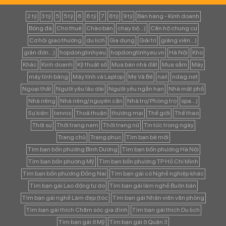
2 tỷ
3 tỷ
5
5 tỷ
6
6 tỷ
7
8 tỷ
9 tỷ
Bán hàng - Kinh doanh
Bóng đá
Cho thuê
Chào bán
chạy bộ...)
Căn hộ chung cư
Cơ hội giao thương
du lịch
Gia dụng
Giải trí
giảng viên...)
giản đơn...)
hopdongtinhyeu
hopdongtinhyeu.vn
Hà Nội
Kho
Khác
Kinh doanh
Kỹ thuật số
Mua bán nhà đất
Mua sắm
Máy
máy tính bảng
Máy tính và Laptop
Mẹ Và Bé
nail
ndag.net
Ngoại thất
Người yêu lâu dài
Người yêu ngắn hạn
Nhà mặt phố
Nhà riêng
Nhà riêng/ nguyên căn
Nhà trọ/ Phòng trọ
spa...)
Sự kiện:
tennis
Thoả thuận
thương mại
Thế giới
Thể thao
Thời sự
Thời trang nam
Thời trang nữ
Tin tức trong ngày
Trang chủ
Trang phục
Tìm bạn bè mới
Tìm bạn bốn phương Bình Dương
Tìm bạn bốn phương Hà Nội
Tìm bạn bốn phương Mỹ
Tìm bạn bốn phương TP Hồ Chí Minh
Tìm bạn bốn phương Đồng Nai
Tìm bạn gái có Nghề nghiệp khác
Tìm bạn gái Lao động tự do
Tìm bạn gái làm nghề Buôn bán
Tìm bạn gái nghề Làm đẹp (tóc
Tìm bạn gái Nhân viên văn phòng
Tìm bạn gái thích Chăm sóc gia đình
Tìm bạn gái thích Du lịch
Tìm bạn gái ở Mỹ
Tìm bạn gái ở Quận 3