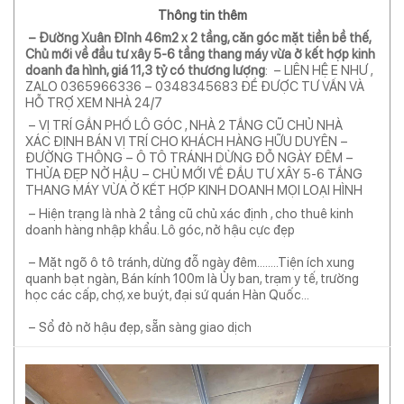
Thông tin thêm
– Đường Xuân Đỉnh 46m2 x 2 tầng, căn góc mặt tiền bề thế,
Chủ mới về đầu tư xây 5-6 tầng thang máy vừa ở kết hợp kinh
doanh đa hình, giá 11,3 tỷ có thương lượng
: – LIÊN HỆ E NHƯ ,
ZALO 0365966336 – 0348345683 ĐỂ ĐƯỢC TƯ VẤN VÀ
HỖ TRỢ XEM NHÀ 24/7
– VỊ TRÍ GẦN PHỐ LÔ GÓC , NHÀ 2 TẦNG CŨ CHỦ NHÀ
XÁC ĐỊNH BÁN VỊ TRÍ CHO KHÁCH HÀNG HỮU DUYÊN –
ĐƯỜNG THÔNG – Ô TÔ TRÁNH DỪNG ĐỖ NGÀY ĐÊM –
THỬA ĐẸP NỞ HẬU – CHỦ MỚI VỀ ĐẦU TƯ XÂY 5-6 TẦNG
THANG MÁY VỪA Ở KẾT HỢP KINH DOANH MỌI LOẠI HÌNH
– Hiện trạng là nhà 2 tầng cũ chủ xác định , cho thuê kinh
doanh hàng nhập khẩu. Lô góc, nở hậu cực đẹp
– Mặt ngõ ô tô tránh, dừng đỗ ngày đêm……..Tiện ích xung
quanh bạt ngàn, Bán kính 100m là Ủy ban, trạm y tế, trường
học các cấp, chợ, xe buýt, đại sứ quán Hàn Quốc…
– Sổ đỏ nở hậu đẹp, sẵn sàng giao dịch