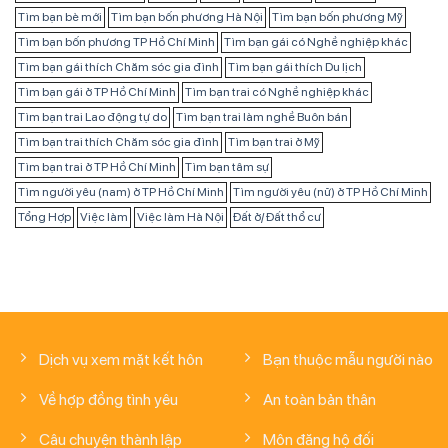
Tìm bạn bè mới
Tìm bạn bốn phương Hà Nội
Tìm bạn bốn phương Mỹ
Tìm bạn bốn phương TP Hồ Chí Minh
Tìm bạn gái có Nghề nghiệp khác
Tìm bạn gái thích Chăm sóc gia đình
Tìm bạn gái thích Du lịch
Tìm bạn gái ở TP Hồ Chí Minh
Tìm bạn trai có Nghề nghiệp khác
Tìm bạn trai Lao động tự do
Tìm bạn trai làm nghề Buôn bán
Tìm bạn trai thích Chăm sóc gia đình
Tìm bạn trai ở Mỹ
Tìm bạn trai ở TP Hồ Chí Minh
Tìm bạn tâm sự
Tìm người yêu (nam) ở TP Hồ Chí Minh
Tìm người yêu (nữ) ở TP Hồ Chí Minh
Tổng Hợp
Việc làm
Việc làm Hà Nội
Đất ở/ Đất thổ cư
Dịch vụ xem mặt kết hôn
Bạn thuộc mẫu người nào
Về hợp đồng tình yêu
An toàn bản thân
Câu chuyện thành lập
Môn đăng hộ đối