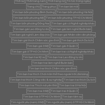
Thời sự
Thời trang nam
Thời trang nữ
Tin tức trong ngày
Trang chủ
Trang phục
Tìm bạn bè mới
Tìm bạn bốn phương Bình Dương
Tìm bạn bốn phương Hà Nội
Tìm bạn bốn phương Mỹ
Tìm bạn bốn phương TP Hồ Chí Minh
Tìm bạn bốn phương Đồng Nai
Tìm bạn gái có Nghề nghiệp khác
Tìm bạn gái Lao động tự do
Tìm bạn gái làm nghề Buôn bán
Tìm bạn gái nghề Làm đẹp (tóc
Tìm bạn gái Nhân viên văn phòng
Tìm bạn gái thích Chăm sóc gia đình
Tìm bạn gái thích Du lịch
Tìm bạn gái ở Mỹ
Tìm bạn gái ở Quận 3
Tìm bạn gái ở TP Hồ Chí Minh
Tìm bạn trai có Nghề nghiệp khác
Tìm bạn trai Kỹ sư
Tìm bạn trai Lao động tự do
Tìm bạn trai làm nghề Buôn bán
Tìm bạn trai thích Chăm sóc gia đình
Tìm bạn trai thích Chơi môn thể thao ngoài trời (đá bóng
Tìm bạn trai thích Công việc & sự nghiệp
Tìm bạn trai thích Du lịch
Tìm bạn trai Thích nơi yên tĩnh
Tìm bạn trai ở Hà Nội
Tìm bạn trai ở Mỹ
Tìm bạn trai ở Quận 3
Tìm bạn trai ở TP Hồ Chí Minh
Tìm bạn tâm sự
Tìm người yêu (nam) ở Mỹ
Tìm người yêu (nam) ở TP Hồ Chí Minh