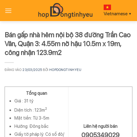
Bỏ
qua
Vietnamese
▼
nội
dung
Bán gấp nhà hẻm nội bộ 38 đường Trần Cao
Vân, Quận 3: 4.55m nở hậu 10.5m x 19m,
công nhận 123.9m2
ĐĂNG VÀO
23/03/2025
BỞI
HOPDONGTINHYEU
Tổng quan
Giá :
31 tỷ
2
Diện tích :
123m
Mặt tiền: Từ 3-5m
Hướng: Đông bắc
Liên hệ người bán
0905349029
Giấy tờ pháp lý: Có sổ đỏ/