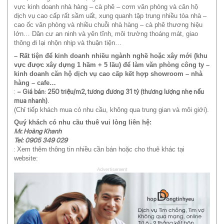
vực kinh doanh nhà hàng – cà phê – cơm văn phòng và căn hộ
dịch vụ cao cấp rất sầm uất, xung quanh tập trung nhiều tòa nhà –
cao ốc văn phòng và nhiều chuỗi nhà hàng – cà phê thương hiệu
lớn… Dân cư an ninh và yên tĩnh, môi trường thoáng mát, giao
thông đi lại nhộn nhịp và thuận tiện…
– Rất tiện để kinh doanh nhiều ngành nghề hoặc xây mới (khu
vực được xây dựng 1 hầm + 5 lầu) để làm văn phòng công ty –
kinh doanh căn hộ dịch vụ cao cấp kết hợp showroom – nhà
hàng – cafe…
:
– Giá bán: 250 triệu/m2, tương đương 31 tỷ (thương lượng nhẹ nếu
mua nhanh).
(Chỉ tiếp khách mua có nhu cầu, không qua trung gian và môi giới).
Quý khách có nhu cầu thuê vui lòng liên hệ:
Mr. Hoàng Khanh
Tel: 0905 349 029
:
Xem thêm thông tin nhiều cần bán hoặc cho thuê khác tại
website:
Advertisement