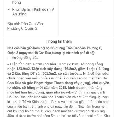
hồng
Phù hợp làm: Kinh doanh/
Ăn uống
Địa chỉ: Trần Cao Vân,
Phường 6, Quận 3
Thông tin thêm
Nhà cần bán gấp hẻm nội bộ 38 đường Trần Cao Vân, Phường 6,
Quận 3 (ngay sát Hồ Con Rùa, tương lại trở thành phố đi bộ):
:
– Hướng Đông Bắc.
– Diện tích đất: 4.55m (nở hậu 10.5m) x 19m, sổ hồng công
nhận 123.9m2. Diện tích xây dựng: 76.8m2, gồm 1 trệt + 1 lửng
và 2 lầu, tổng DT sàn 301.5m2, có sân trước… Nhà cũ tiện sửa
chữa hoặc xây mới (phía sau nhà là dự án cao ốc mặt tiền Hồ
Con Rùa và góc Phạm Ngọc Thạch đang xây dựng), chủ quyền
tư nhân, sổ hồng mới cấp năm 2018. kinh doanh nhà hàng
:
mới hết hạn hợp đồng, giao nhà ngay!
– Vị trí nhà ngay cạnh
Hồ Con Rùa, gần Nhà văn hóa Thanh niên và sát 2 trường đại học
lớn (Kinh Tế và Kiến trúc)… là khu vui chơi và giải trí rất nhộn nhịp
của nhiều bạn trẻ thành phố cả ngày lẫn đêm. Nhà nằm trong hẻm
cụt khu nội bộ chừng 15 căn, cách mặt tiền đường chính chừng
40m, đường trước nhà rộng 5m xe hơi xe tải vô ra thoải mái… Khu