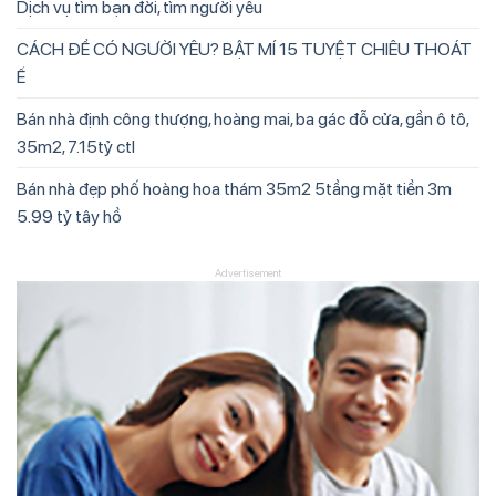
Dịch vụ tìm bạn đời, tìm người yêu
CÁCH ĐỂ CÓ NGƯỜI YÊU? BẬT MÍ 15 TUYỆT CHIÊU THOÁT
Ế
Bán nhà định công thượng, hoàng mai, ba gác đỗ cửa, gần ô tô,
35m2, 7.15tỷ ctl
Bán nhà đẹp phố hoàng hoa thám 35m2 5tầng mặt tiền 3m
5.99 tỷ tây hồ
Advertisement