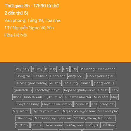
Thời gian: 8h - 17h30 từ thứ
2 đến thứ 5)
Văn phòng: Tầng 19, Tòa nhà
137 Nguyễn Ngọc Vũ, Yên
Hòa, Hà Nội
2 tỷ
3 tỷ
5
5 tỷ
6
6 tỷ
7
8 tỷ
9 tỷ
Bán hàng - Kinh doanh
Bóng đá
Cho thuê
Chào bán
chạy bộ...)
Căn hộ chung cư
Cơ hội giao thương
du lịch
Gia dụng
Giải trí
giảng viên...)
giản đơn...)
hopdongtinhyeu
hopdongtinhyeu.vn
Hà Nội
Kho
Khác
Kinh doanh
Kỹ thuật số
Mua bán nhà đất
Mua sắm
Máy
máy tính bảng
Máy tính và Laptop
Mẹ Và Bé
nail
ndag.net
Ngoại thất
Người yêu lâu dài
Người yêu ngắn hạn
Nhà mặt phố
Nhà riêng
Nhà riêng/ nguyên căn
Nhà trọ/ Phòng trọ
spa...)
Sự kiện:
tennis
Thoả thuận
thương mại
Thế giới
Thể thao