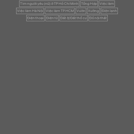
Tìm người yêu (nữ) ở TP Hồ Chí Minh
Tổng Hợp
Việc làm
Việc làm Hà Nội
Việc làm TP.HCM
Vườn
Xưởng
Điện lạnh
Điện thoại
Điện tử
Đất ở/ Đất thổ cư
Đồ nội thất