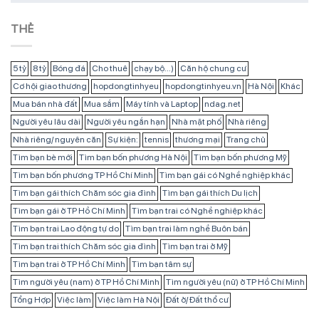
THẺ
5 tỷ
8 tỷ
Bóng đá
Cho thuê
chạy bộ...)
Căn hộ chung cư
Cơ hội giao thương
hopdongtinhyeu
hopdongtinhyeu.vn
Hà Nội
Khác
Mua bán nhà đất
Mua sắm
Máy tính và Laptop
ndag.net
Người yêu lâu dài
Người yêu ngắn hạn
Nhà mặt phố
Nhà riêng
Nhà riêng/ nguyên căn
Sự kiện:
tennis
thương mại
Trang chủ
Tìm bạn bè mới
Tìm bạn bốn phương Hà Nội
Tìm bạn bốn phương Mỹ
Tìm bạn bốn phương TP Hồ Chí Minh
Tìm bạn gái có Nghề nghiệp khác
Tìm bạn gái thích Chăm sóc gia đình
Tìm bạn gái thích Du lịch
Tìm bạn gái ở TP Hồ Chí Minh
Tìm bạn trai có Nghề nghiệp khác
Tìm bạn trai Lao động tự do
Tìm bạn trai làm nghề Buôn bán
Tìm bạn trai thích Chăm sóc gia đình
Tìm bạn trai ở Mỹ
Tìm bạn trai ở TP Hồ Chí Minh
Tìm bạn tâm sự
Tìm người yêu (nam) ở TP Hồ Chí Minh
Tìm người yêu (nữ) ở TP Hồ Chí Minh
Tổng Hợp
Việc làm
Việc làm Hà Nội
Đất ở/ Đất thổ cư