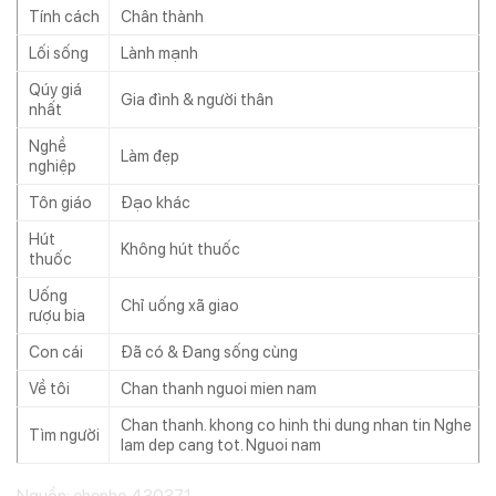
Tính cách
Chân thành
Lối sống
Lành mạnh
Qúy giá
Gia đình & người thân
nhất
Nghề
Làm đẹp
nghiệp
Tôn giáo
Đạo khác
Hút
Không hút thuốc
thuốc
Uống
Chỉ uống xã giao
rượu bia
Con cái
Đã có & Đang sống cùng
Về tôi
Chan thanh nguoi mien nam
Chan thanh. khong co hinh thi dung nhan tin Nghe
Tìm người
lam dep cang tot. Nguoi nam
Nguồn: ehenho 430371