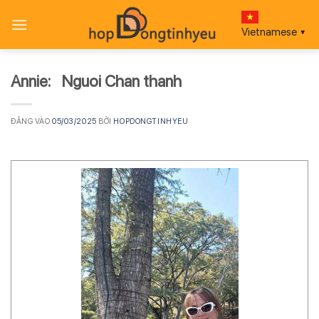
Bỏ
qua
Vietnamese
▼
nội
dung
Annie: Nguoi Chan thanh
ĐĂNG VÀO
05/03/2025
BỞI
HOPDONGTINHYEU