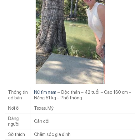
Thông tin
Nữ tìm nam
– Độc thân – 42 tuổi – Cao 160 cm –
cơ bản
Nặng 51 kg – Phổ thông
Nơi ở
Texas, Mỹ
Dáng
Cân đối
người
Sở thích
Chăm sóc gia đình