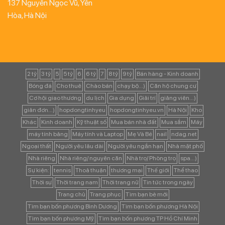
137 Nguyễn Ngọc Vũ, Yên
Hòa, Hà Nội
2 tỷ
3 tỷ
5
5 tỷ
6
6 tỷ
7
8 tỷ
9 tỷ
Bán hàng - Kinh doanh
Bóng đá
Cho thuê
Chào bán
chạy bộ...)
Căn hộ chung cư
Cơ hội giao thương
du lịch
Gia dụng
Giải trí
giảng viên...)
giản đơn...)
hopdongtinhyeu
hopdongtinhyeu.vn
Hà Nội
Kho
Khác
Kinh doanh
Kỹ thuật số
Mua bán nhà đất
Mua sắm
Máy
máy tính bảng
Máy tính và Laptop
Mẹ Và Bé
nail
ndag.net
Ngoại thất
Người yêu lâu dài
Người yêu ngắn hạn
Nhà mặt phố
Nhà riêng
Nhà riêng/ nguyên căn
Nhà trọ/ Phòng trọ
spa...)
Sự kiện:
tennis
Thoả thuận
thương mại
Thế giới
Thể thao
Thời sự
Thời trang nam
Thời trang nữ
Tin tức trong ngày
Trang chủ
Trang phục
Tìm bạn bè mới
Tìm bạn bốn phương Bình Dương
Tìm bạn bốn phương Hà Nội
Tìm bạn bốn phương Mỹ
Tìm bạn bốn phương TP Hồ Chí Minh