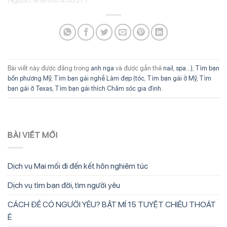
Bài viết này được đăng trong
anh nga
và được gắn thẻ
nail
,
spa...)
,
Tìm bạn
bốn phương Mỹ
,
Tìm bạn gái nghề Làm đẹp (tóc
,
Tìm bạn gái ở Mỹ
,
Tìm
bạn gái ở Texas
,
Tìm bạn gái thích Chăm sóc gia đình
.
BÀI VIẾT MỚI
Dịch vụ Mai mối đi đến kết hôn nghiêm túc
Dịch vụ tìm bạn đời, tìm người yêu
CÁCH ĐỂ CÓ NGƯỜI YÊU? BẬT MÍ 15 TUYỆT CHIÊU THOÁT
Ế