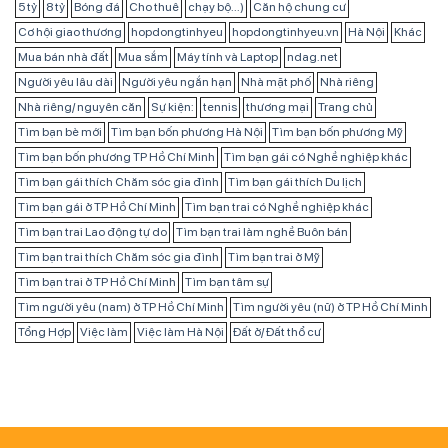
5 tỷ
8 tỷ
Bóng đá
Cho thuê
chạy bộ...)
Căn hộ chung cư
Cơ hội giao thương
hopdongtinhyeu
hopdongtinhyeu.vn
Hà Nội
Khác
Mua bán nhà đất
Mua sắm
Máy tính và Laptop
ndag.net
Người yêu lâu dài
Người yêu ngắn hạn
Nhà mặt phố
Nhà riêng
Nhà riêng/ nguyên căn
Sự kiện:
tennis
thương mại
Trang chủ
Tìm bạn bè mới
Tìm bạn bốn phương Hà Nội
Tìm bạn bốn phương Mỹ
Tìm bạn bốn phương TP Hồ Chí Minh
Tìm bạn gái có Nghề nghiệp khác
Tìm bạn gái thích Chăm sóc gia đình
Tìm bạn gái thích Du lịch
Tìm bạn gái ở TP Hồ Chí Minh
Tìm bạn trai có Nghề nghiệp khác
Tìm bạn trai Lao động tự do
Tìm bạn trai làm nghề Buôn bán
Tìm bạn trai thích Chăm sóc gia đình
Tìm bạn trai ở Mỹ
Tìm bạn trai ở TP Hồ Chí Minh
Tìm bạn tâm sự
Tìm người yêu (nam) ở TP Hồ Chí Minh
Tìm người yêu (nữ) ở TP Hồ Chí Minh
Tổng Hợp
Việc làm
Việc làm Hà Nội
Đất ở/ Đất thổ cư