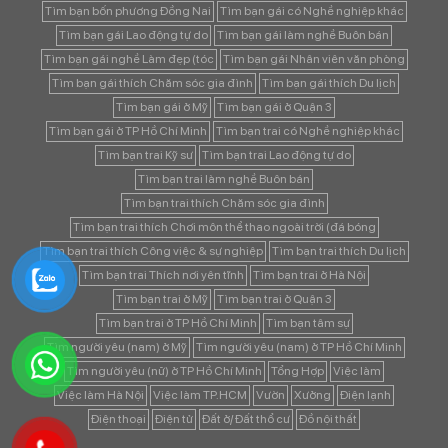
Tìm bạn bốn phương Đồng Nai
Tìm bạn gái có Nghề nghiệp khác
Tìm bạn gái Lao động tự do
Tìm bạn gái làm nghề Buôn bán
Tìm bạn gái nghề Làm đẹp (tóc
Tìm bạn gái Nhân viên văn phòng
Tìm bạn gái thích Chăm sóc gia đình
Tìm bạn gái thích Du lịch
Tìm bạn gái ở Mỹ
Tìm bạn gái ở Quận 3
Tìm bạn gái ở TP Hồ Chí Minh
Tìm bạn trai có Nghề nghiệp khác
Tìm bạn trai Kỹ sư
Tìm bạn trai Lao động tự do
Tìm bạn trai làm nghề Buôn bán
Tìm bạn trai thích Chăm sóc gia đình
Tìm bạn trai thích Chơi môn thể thao ngoài trời (đá bóng
Tìm bạn trai thích Công việc & sự nghiệp
Tìm bạn trai thích Du lịch
Tìm bạn trai Thích nơi yên tĩnh
Tìm bạn trai ở Hà Nội
Tìm bạn trai ở Mỹ
Tìm bạn trai ở Quận 3
Tìm bạn trai ở TP Hồ Chí Minh
Tìm bạn tâm sự
Tìm người yêu (nam) ở Mỹ
Tìm người yêu (nam) ở TP Hồ Chí Minh
Tìm người yêu (nữ) ở TP Hồ Chí Minh
Tổng Hợp
Việc làm
Việc làm Hà Nội
Việc làm TP.HCM
Vườn
Xưởng
Điện lạnh
Điện thoại
Điện tử
Đất ở/ Đất thổ cư
Đồ nội thất