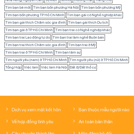
Tìm bạn bè mới
Tìm bạn bốn phương Hà Nội
Tìm bạn bốn phương Mỹ
Tìm bạn bốn phương TP Hồ Chí Minh
Tìm bạn gái có Nghề nghiệp khác
Tìm bạn gái thích Chăm sóc gia đình
Tìm bạn gái thích Du lịch
Tìm bạn gái ở TP Hồ Chí Minh
Tìm bạn trai có Nghề nghiệp khác
Tìm bạn trai Lao động tự do
Tìm bạn trai làm nghề Buôn bán
Tìm bạn trai thích Chăm sóc gia đình
Tìm bạn trai ở Mỹ
Tìm bạn trai ở TP Hồ Chí Minh
Tìm bạn tâm sự
Tìm người yêu (nam) ở TP Hồ Chí Minh
Tìm người yêu (nữ) ở TP Hồ Chí Minh
Tổng Hợp
Việc làm
Việc làm Hà Nội
Đất ở/ Đất thổ cư
Dịch vụ xem mặt kết hôn
Bạn thuộc mẫu người nào
Về hợp đồng tình yêu
An toàn bản thân
Câu chuyện thành lập
Môn đăng hộ đối