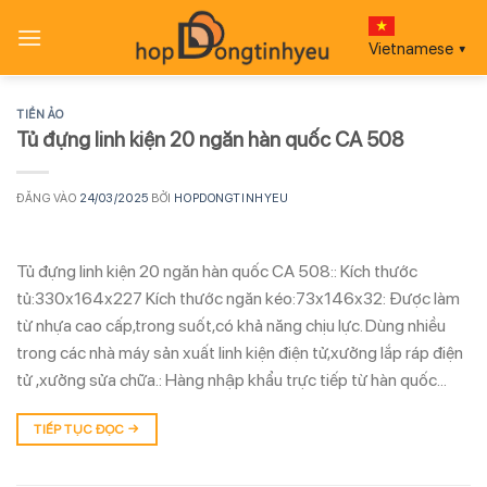
Bỏ
qua
Vietnamese
▼
nội
dung
TIỀN ẢO
Tủ đựng linh kiện 20 ngăn hàn quốc CA 508
ĐĂNG VÀO
24/03/2025
BỞI
HOPDONGTINHYEU
Tủ đựng linh kiện 20 ngăn hàn quốc CA 508:: Kích thước
tủ:330x164x227 Kích thước ngăn kéo:73x146x32: Được làm
từ nhựa cao cấp,trong suốt,có khả năng chịu lực. Dùng nhiều
trong các nhà máy sản xuất linh kiện điện tử,xưởng lắp ráp điện
tử ,xưởng sửa chữa.: Hàng nhập khẩu trực tiếp từ hàn quốc…
TIẾP TỤC ĐỌC
→