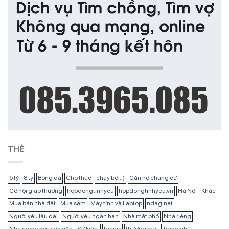
THẺ
5 tỷ
8 tỷ
Bóng đá
Cho thuê
chạy bộ...)
Căn hộ chung cư
Cơ hội giao thương
hopdongtinhyeu
hopdongtinhyeu.vn
Hà Nội
Khác
Mua bán nhà đất
Mua sắm
Máy tính và Laptop
ndag.net
Người yêu lâu dài
Người yêu ngắn hạn
Nhà mặt phố
Nhà riêng
Nhà riêng/ nguyên căn
Sự kiện:
tennis
thương mại
Trang chủ