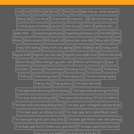
2 tỷ
3 tỷ
5
5 tỷ
6
6 tỷ
7
8 tỷ
9 tỷ
Bán hàng - Kinh doanh
Bóng đá
Cho thuê
Chào bán
chạy bộ...)
Căn hộ chung cư
Cơ hội giao thương
du lịch
Gia dụng
Giải trí
giảng viên...)
giản đơn...)
hopdongtinhyeu
hopdongtinhyeu.vn
Hà Nội
Kho
Khác
Kinh doanh
Kỹ thuật số
Mua bán nhà đất
Mua sắm
Máy
máy tính bảng
Máy tính và Laptop
Mẹ Và Bé
nail
ndag.net
Ngoại thất
Người yêu lâu dài
Người yêu ngắn hạn
Nhà mặt phố
Nhà riêng
Nhà riêng/ nguyên căn
Nhà trọ/ Phòng trọ
spa...)
Sự kiện:
tennis
Thoả thuận
thương mại
Thế giới
Thể thao
Thời sự
Thời trang nam
Thời trang nữ
Tin tức trong ngày
Trang chủ
Trang phục
Tìm bạn bè mới
Tìm bạn bốn phương Bình Dương
Tìm bạn bốn phương Hà Nội
Tìm bạn bốn phương Mỹ
Tìm bạn bốn phương TP Hồ Chí Minh
Tìm bạn bốn phương Đồng Nai
Tìm bạn gái có Nghề nghiệp khác
Tìm bạn gái Lao động tự do
Tìm bạn gái làm nghề Buôn bán
Tìm bạn gái nghề Làm đẹp (tóc
Tìm bạn gái Nhân viên văn phòng
Tìm bạn gái thích Chăm sóc gia đình
Tìm bạn gái thích Du lịch
Tìm bạn gái ở Mỹ
Tìm bạn gái ở Quận 3