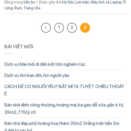
Đăng trong
tiền ảo
|
Được gắn thẻ
Hà Nội
,
Linh kiện
,
Máy tính và Laptop
,
Ổ
cứng
,
Ram
,
Trang chủ
1
2
3
BÀI VIẾT MỚI
Dịch vụ Mai mối đi đến kết hôn nghiêm túc
Dịch vụ tìm bạn đời, tìm người yêu
CÁCH ĐỂ CÓ NGƯỜI YÊU? BẬT MÍ 15 TUYỆT CHIÊU THOÁT
Ế
Bán nhà định công thượng, hoàng mai, ba gác đỗ cửa, gần ô tô,
35m2, 7.15tỷ ctl
Bán nhà đẹp phố hoàng hoa thám 35m2 5tầng mặt tiền 3m
5.99 tỷ tây hồ