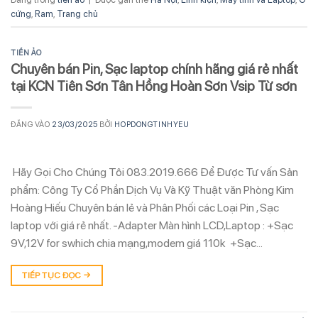
cứng
,
Ram
,
Trang chủ
TIỀN ẢO
Chuyên bán Pin, Sạc laptop chính hãng giá rẻ nhất
tại KCN Tiên Sơn Tân Hồng Hoàn Sơn Vsip Từ sơn
ĐĂNG VÀO
23/03/2025
BỞI
HOPDONGTINHYEU
Hãy Gọi Cho Chúng Tôi 083.2019.666 Để Được Tư vấn Sản
phẩm: Công Ty Cổ Phần Dịch Vụ Và Kỹ Thuật văn Phòng Kim
Hoàng Hiếu Chuyên bán lẻ và Phân Phối các Loại Pin , Sạc
laptop với giá rẻ nhất. -Adapter Màn hình LCD,Laptop : +Sạc
9V,12V for swhich chia mạng,modem giá 110k +Sạc…
TIẾP TỤC ĐỌC
→