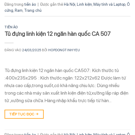
Đăng trong
tiền ảo
|
Được gắn thẻ
Hà Nội
,
Linh kiện
,
Máy tính và Laptop
,
Ổ
cứng
,
Ram
,
Trang chủ
TIỀN ẢO
Tủ đựng linh kiện 12 ngăn hàn quốc CA 507
ĐĂNG VÀO
24/03/2025
BỞI
HOPDONGTINHYEU
Tủ đựng linh kiện 12 ngăn hàn quốc CA507:: Kích thước tủ
:400x235x295 : Kích thước ngăn :122x212x62 Được làm từ
nhựa cao cấp,trong suốt,có khả năng chịu lực.: Dùng nhiều
trong các nhà máy sản xuất linh kiện điện tử,xưởng lắp ráp điện
tử ,xưởng sửa chữa. Hàng nhập khẩu trực tiếp từ hàn…
TIẾP TỤC ĐỌC
→
Đăng trong
tiền ảo
|
Được gắn thẻ
Hà Nội
,
Linh kiện
,
Máy tính và Laptop
,
Ổ