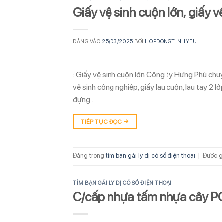
Giấy vệ sinh cuộn lớn, giấy v
ĐĂNG VÀO
25/03/2025
BỞI
HOPDONGTINHYEU
: Giấy vệ sinh cuộn lớn Công ty Hưng Phú chu
vệ sinh công nghiệp, giấy lau cuộn, lau tay 2 lớp
đựng…
TIẾP TỤC ĐỌC
→
Đăng trong
tìm bạn gái ly dị có số điện thoại
|
Được g
TÌM BẠN GÁI LY DỊ CÓ SỐ ĐIỆN THOẠI
C/cấp nhựa tấm nhựa cây 