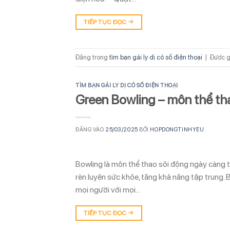
TIẾP TỤC ĐỌC
→
Đăng trong
tìm bạn gái ly dị có số điện thoại
|
Được g
TÌM BẠN GÁI LY DỊ CÓ SỐ ĐIỆN THOẠI
Green Bowling – môn thể th
ĐĂNG VÀO
25/03/2025
BỞI
HOPDONGTINHYEU
Bowling là môn thể thao sôi động ngày càng t
rèn luyện sức khỏe, tăng khả năng tập trung. B
mọi người với mọi…
TIẾP TỤC ĐỌC
→