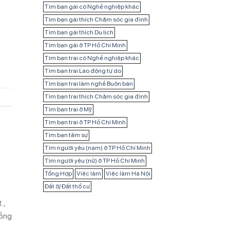
Tìm bạn gái có Nghề nghiệp khác
Tìm bạn gái thích Chăm sóc gia đình
Tìm bạn gái thích Du lịch
Tìm bạn gái ở TP Hồ Chí Minh
Tìm bạn trai có Nghề nghiệp khác
Tìm bạn trai Lao động tự do
Tìm bạn trai làm nghề Buôn bán
Tìm bạn trai thích Chăm sóc gia đình
Tìm bạn trai ở Mỹ
Tìm bạn trai ở TP Hồ Chí Minh
Tìm bạn tâm sự
Tìm người yêu (nam) ở TP Hồ Chí Minh
Tìm người yêu (nữ) ở TP Hồ Chí Minh
Tổng Hợp
Việc làm
Việc làm Hà Nội
Đất ở/ Đất thổ cư
 ,
bồng