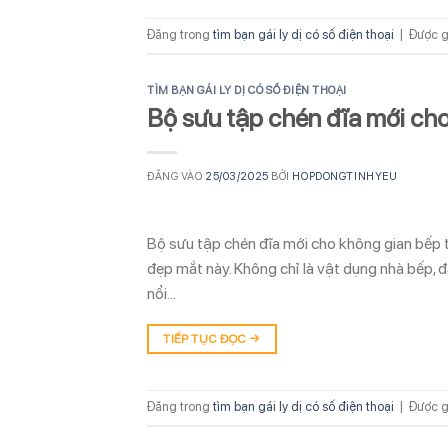
Đăng trong
tìm bạn gái ly dị có số điện thoại
|
Được g
TÌM BẠN GÁI LY DỊ CÓ SỐ ĐIỆN THOẠI
Bộ sưu tập chén đĩa mới cho
ĐĂNG VÀO
25/03/2025
BỞI
HOPDONGTINHYEU
Bộ sưu tập chén đĩa mới cho không gian bếp th
đẹp mắt này. Không chỉ là vật dụng nhà bếp, đ
nổi…
TIẾP TỤC ĐỌC
→
Đăng trong
tìm bạn gái ly dị có số điện thoại
|
Được g