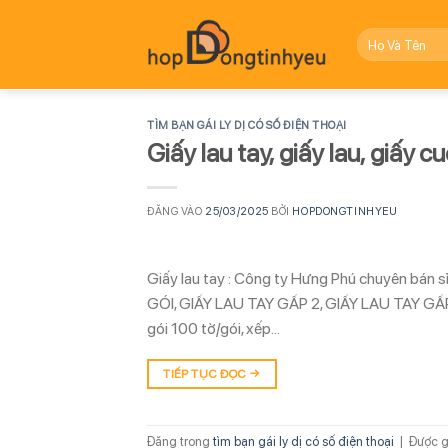
Bỏ
qua
nội
dung
TÌM BẠN GÁI LY DỊ CÓ SỐ ĐIỆN THOẠI
Giấy lau tay, giấy lau, giấy c
ĐĂNG VÀO
25/03/2025
BỞI
HOPDONGTINHYEU
Giấy lau tay : Công ty Hưng Phú chuyên bán 
GÓI, GIẤY LAU TAY GẤP 2, GIẤY LAU TAY GẤP 3.
gói 100 tờ/gói, xếp…
TIẾP TỤC ĐỌC
→
Đăng trong
tìm bạn gái ly dị có số điện thoại
|
Được g