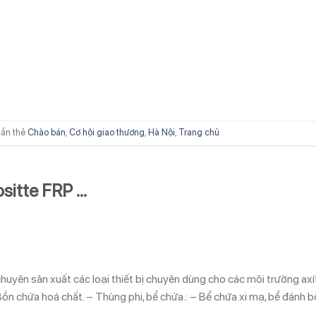
ắn thẻ
Chào bán
,
Cơ hội giao thương
,
Hà Nội
,
Trang chủ
sitte FRP …
ên sản xuất các loại thiết bị chuyên dùng cho các môi trường axít
 Bồn chứa hoá chất. – Thùng phi, bể chứa.: – Bể chứa xi mạ, bể đánh 