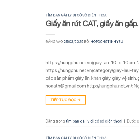
TÌM BẠN GÁI LY DỊ CÓ SỐ ĐIỆN THOẠI
Giấy ăn rút CAT, giấy ăn gấp
ĐĂNG VÀO
25/03/2025
BỞI
HOPDONGTINHYEU
https://hungphu.net.vn/giay-an-10-x-10cm-2
https://hungphu.net.vn/category/giay-lau-t
các sản phẩm giấy ăn, khăn giấy, giấy vệ sinh
hoaath@gmail.com http://hungphu.net.vn/: 
TIẾP TỤC ĐỌC
→
Đăng trong
tìm bạn gái ly dị có số điện thoại
|
Được g
TÌM BẠN GÁI LY DỊ CÓ SỐ ĐIỆN THOẠI