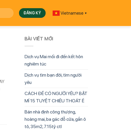
Vietnamese
▼
BÀI VIẾT MỚI
Dịch vụ Mai mối đi đến kết hôn
nghiêm túc
Dịch vụ tìm bạn đời, tìm người
TAY
yêu
g
CÁCH ĐỂ CÓ NGƯỜI YÊU? BẬT
MÍ 15 TUYỆT CHIÊU THOÁT Ế
Bán nhà định công thượng,
hoàng mai, ba gác đỗ cửa, gần ô
tô, 35m2, 7.15tỷ ctl