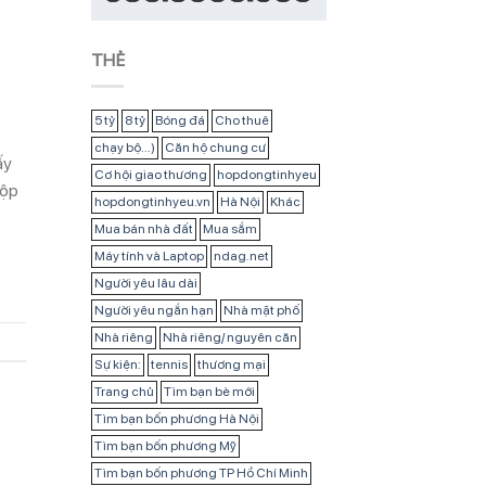
THẺ
5 tỷ
8 tỷ
Bóng đá
Cho thuê
chạy bộ...)
Căn hộ chung cư
ấy
Cơ hội giao thương
hopdongtinhyeu
Hộp
hopdongtinhyeu.vn
Hà Nội
Khác
Mua bán nhà đất
Mua sắm
Máy tính và Laptop
ndag.net
Người yêu lâu dài
Người yêu ngắn hạn
Nhà mặt phố
Nhà riêng
Nhà riêng/ nguyên căn
Sự kiện:
tennis
thương mại
Trang chủ
Tìm bạn bè mới
Tìm bạn bốn phương Hà Nội
Tìm bạn bốn phương Mỹ
Tìm bạn bốn phương TP Hồ Chí Minh