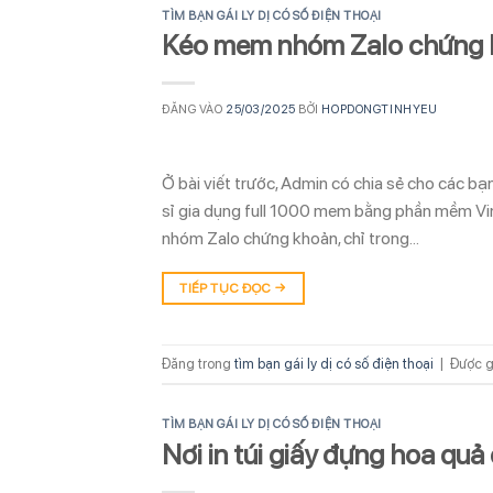
TÌM BẠN GÁI LY DỊ CÓ SỐ ĐIỆN THOẠI
Kéo mem nhóm Zalo chứng kh
ĐĂNG VÀO
25/03/2025
BỞI
HOPDONGTINHYEU
Ở bài viết trước, Admin có chia sẻ cho các b
sỉ gia dụng full 1000 mem bằng phần mềm Vina
nhóm Zalo chứng khoản, chỉ trong…
TIẾP TỤC ĐỌC
→
Đăng trong
tìm bạn gái ly dị có số điện thoại
|
Được g
TÌM BẠN GÁI LY DỊ CÓ SỐ ĐIỆN THOẠI
Nơi in túi giấy đựng hoa quả 