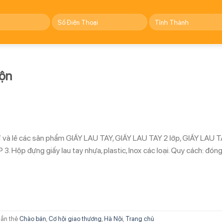
uộn
sỉ và lẻ các sản phẩm GIẤY LAU TAY, GIẤY LAU TAY 2 lớp, GIẤY LAU 
 Hộp đựng giấy lau tay nhựa, plastic, Inox các loại. Quy cách: đón
ắn thẻ
Chào bán
,
Cơ hội giao thương
,
Hà Nội
,
Trang chủ