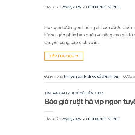
ĐĂNG VÀO
25/03/2025
BỞI
HOPDONGTINHYEU
Hoa quả tươi ngon không chỉ cần được chăm s
lượng, góp phần bảo quản và nâng cao giá trị s
chuyên cung cấp dịch vụ in…
TIẾP TỤC ĐỌC
→
Đăng trong
tìm bạn gái ly dị có số điện thoại
|
Được g
TÌM BẠN GÁI LY DỊ CÓ SỐ ĐIỆN THOẠI
Báo giá ruột hà vip ngon tu
ĐĂNG VÀO
25/03/2025
BỞI
HOPDONGTINHYEU