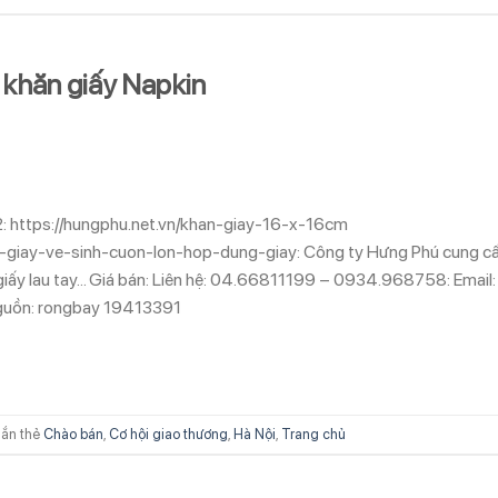
. khăn giấy Napkin
: https://hungphu.net.vn/khan-giay-16-x-16cm
ay-giay-ve-sinh-cuon-lon-hop-dung-giay: Công ty Hưng Phú cung c
, giấy lau tay… Giá bán: Liên hệ: 04.66811199 – 0934.968758: Email:
Nguồn: rongbay 19413391
ắn thẻ
Chào bán
,
Cơ hội giao thương
,
Hà Nội
,
Trang chủ