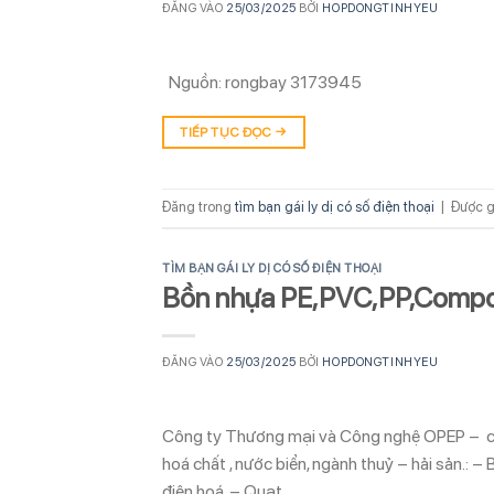
ĐĂNG VÀO
25/03/2025
BỞI
HOPDONGTINHYEU
Nguồn: rongbay 3173945
TIẾP TỤC ĐỌC
→
Đăng trong
tìm bạn gái ly dị có số điện thoại
|
Được g
TÌM BẠN GÁI LY DỊ CÓ SỐ ĐIỆN THOẠI
Bồn nhựa PE,PVC,PP,Compo
ĐĂNG VÀO
25/03/2025
BỞI
HOPDONGTINHYEU
Công ty Thương mại và Công nghệ OPEP – chuy
hoá chất , nước biển, ngành thuỷ – hải sản.: –
điện hoá. – Quạt…