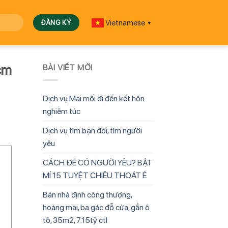
Vietnamese
▼
cm
BÀI VIẾT MỚI
Dịch vụ Mai mối đi đến kết hôn
nghiêm túc
Dịch vụ tìm bạn đời, tìm người
yêu
CÁCH ĐỂ CÓ NGƯỜI YÊU? BẬT
MÍ 15 TUYỆT CHIÊU THOÁT Ế
Bán nhà định công thượng,
hoàng mai, ba gác đỗ cửa, gần ô
tô, 35m2, 7.15tỷ ctl