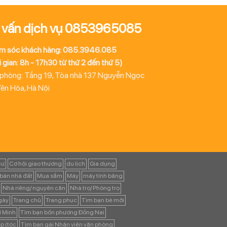
 vấn dịch vụ 0853965085
m sóc khách hàng: 085.3946.085
 gian: 8h - 17h30 từ thứ 2 đến thứ 5)
 phòng: Tầng 19, Tòa nhà 137 Nguyễn Ngọc
Yên Hòa, Hà Nội
cư
Cơ hội giao thương
du lịch
Gia dụng
bán nhà đất
Mua sắm
Máy
máy tính bảng
Nhà riêng/ nguyên căn
Nhà trọ/ Phòng trọ
ngày
Trang chủ
Trang phục
Tìm bạn bè mới
í Minh
Tìm bạn bốn phương Đồng Nai
p (tóc
Tìm bạn gái Nhân viên văn phòng