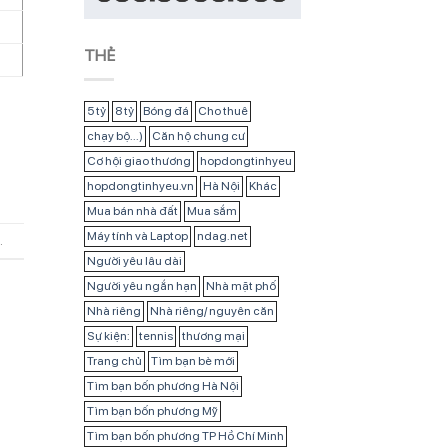
THẺ
5 tỷ
8 tỷ
Bóng đá
Cho thuê
chạy bộ...)
Căn hộ chung cư
Cơ hội giao thương
hopdongtinhyeu
hopdongtinhyeu.vn
Hà Nội
Khác
Mua bán nhà đất
Mua sắm
Máy tính và Laptop
ndag.net
.
Người yêu lâu dài
Người yêu ngắn hạn
Nhà mặt phố
Nhà riêng
Nhà riêng/ nguyên căn
Sự kiện:
tennis
thương mại
Trang chủ
Tìm bạn bè mới
Tìm bạn bốn phương Hà Nội
Tìm bạn bốn phương Mỹ
Tìm bạn bốn phương TP Hồ Chí Minh