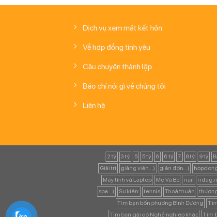
Dịch vụ xem mặt kết hôn
Về hợp đồng tình yêu
Câu chuyện thành lập
Báo chí nói gì về chúng tôi
Liên hệ
2 tỷ
3 tỷ
5
5 tỷ
6
6 tỷ
7
8 tỷ
9 tỷ
B
Giải trí
giảng viên...)
giản đơn...)
hopdong
Máy tính và Laptop
Mẹ Và Bé
nail
ndag.n
spa...)
Sự kiện:
tennis
Thoả thuận
thươn
Tìm bạn bốn phương Bình Dương
Tìm
Tìm bạn gái có Nghề nghiệp khác
Tìm b