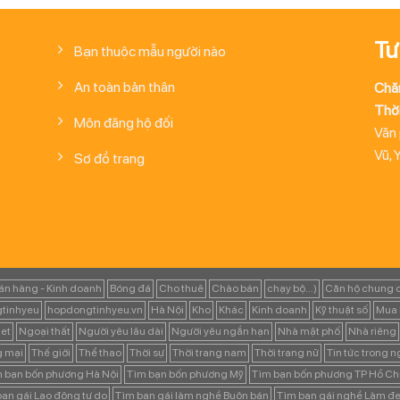
Tư
Bạn thuộc mẫu người nào
An toàn bản thân
Chă
Thời
Môn đăng hộ đối
Văn
Vũ, 
Sơ đồ trang
án hàng - Kinh doanh
Bóng đá
Cho thuê
Chào bán
chạy bộ...)
Căn hộ chung 
tinhyeu
hopdongtinhyeu.vn
Hà Nội
Kho
Khác
Kinh doanh
Kỹ thuật số
Mua 
et
Ngoại thất
Người yêu lâu dài
Người yêu ngắn hạn
Nhà mặt phố
Nhà riêng
g mại
Thế giới
Thể thao
Thời sự
Thời trang nam
Thời trang nữ
Tin tức trong 
 bạn bốn phương Hà Nội
Tìm bạn bốn phương Mỹ
Tìm bạn bốn phương TP Hồ Ch
ạn gái Lao động tự do
Tìm bạn gái làm nghề Buôn bán
Tìm bạn gái nghề Làm đẹ