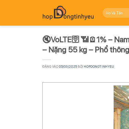
Bỏ
qua
nội
dung
🔇VoLTE🛜 📶🪫1% – Nam –
– Nặng 55 kg – Phổ thôn
ĐĂNG VÀO
05/03/2025
BỞI
HOPDONGTINHYEU