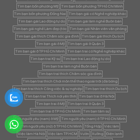
Tìm bạn bốn phương Mỹ
Tìm bạn bốn phương TP Hồ Chí Minh
Tìm bạn bốn phương Đồng Nai
Tìm bạn gái có Nghề nghiệp khác
Tìm bạn gái Lao động tự do
Tìm bạn gái làm nghề Buôn bán
Tìm bạn gái nghề Làm đẹp (tóc
Tìm bạn gái Nhân viên văn phòng
Tìm bạn gái thích Chăm sóc gia đình
Tìm bạn gái thích Du lịch
Tìm bạn gái ở Mỹ
Tìm bạn gái ở Quận 3
Tìm bạn gái ở TP Hồ Chí Minh
Tìm bạn trai có Nghề nghiệp khác
Tìm bạn trai Kỹ sư
Tìm bạn trai Lao động tự do
Tìm bạn trai làm nghề Buôn bán
Tìm bạn trai thích Chăm sóc gia đình
Tìm bạn trai thích Chơi môn thể thao ngoài trời (đá bóng
Tìm bạn trai thích Công việc & sự nghiệp
Tìm bạn trai thích Du lịch
Tìm bạn trai Thích nơi yên tĩnh
Tìm bạn trai ở Hà Nội
Tìm bạn trai ở Mỹ
Tìm bạn trai ở Quận 3
Tìm bạn trai ở TP Hồ Chí Minh
Tìm bạn tâm sự
Tìm người yêu (nam) ở Mỹ
Tìm người yêu (nam) ở TP Hồ Chí Minh
Tìm người yêu (nữ) ở TP Hồ Chí Minh
Tổng Hợp
Việc làm
Việc làm Hà Nội
Việc làm TP.HCM
Vườn
Xưởng
Điện lạnh