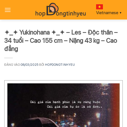
Bỏ
qua
Vietnamese
▼
nội
dung
✦_✦ Yukinohana ✦_✦ – Les – Độc thân –
34 tuổi – Cao 155 cm – Nặng 43 kg – Cao
đẳng
ĐĂNG VÀO
08/03/2025
BỞI
HOPDONGTINHYEU