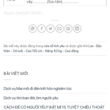
vậy………………..(Sưu tầm)………………….
Nguồn: henho8 141681
Bài viết này được đăng trong
cửa sổ tình yêu
và được gắn thẻ
Les - Độc
thân - 34 tuổi - Cao 155 cm - Nặng 43 kg - Cao đẳng
.
BÀI VIẾT MỚI
Dịch vụ Mai mối đi đến kết hôn nghiêm túc
Dịch vụ tìm bạn đời, tìm người yêu
CÁCH ĐỂ CÓ NGƯỜI YÊU? BẬT MÍ 15 TUYỆT CHIÊU THOÁT