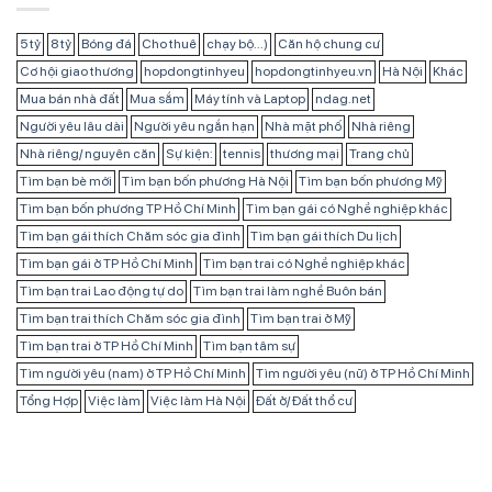
5 tỷ
8 tỷ
Bóng đá
Cho thuê
chạy bộ...)
Căn hộ chung cư
Cơ hội giao thương
hopdongtinhyeu
hopdongtinhyeu.vn
Hà Nội
Khác
Mua bán nhà đất
Mua sắm
Máy tính và Laptop
ndag.net
Người yêu lâu dài
Người yêu ngắn hạn
Nhà mặt phố
Nhà riêng
Nhà riêng/ nguyên căn
Sự kiện:
tennis
thương mại
Trang chủ
Tìm bạn bè mới
Tìm bạn bốn phương Hà Nội
Tìm bạn bốn phương Mỹ
Tìm bạn bốn phương TP Hồ Chí Minh
Tìm bạn gái có Nghề nghiệp khác
Tìm bạn gái thích Chăm sóc gia đình
Tìm bạn gái thích Du lịch
Tìm bạn gái ở TP Hồ Chí Minh
Tìm bạn trai có Nghề nghiệp khác
Tìm bạn trai Lao động tự do
Tìm bạn trai làm nghề Buôn bán
Tìm bạn trai thích Chăm sóc gia đình
Tìm bạn trai ở Mỹ
Tìm bạn trai ở TP Hồ Chí Minh
Tìm bạn tâm sự
Tìm người yêu (nam) ở TP Hồ Chí Minh
Tìm người yêu (nữ) ở TP Hồ Chí Minh
Tổng Hợp
Việc làm
Việc làm Hà Nội
Đất ở/ Đất thổ cư