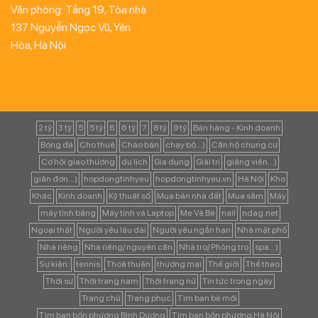
Văn phòng: Tầng 19, Tòa nhà
137 Nguyễn Ngọc Vũ, Yên
Hòa, Hà Nội
2 tỷ
3 tỷ
5
5 tỷ
6
6 tỷ
7
8 tỷ
9 tỷ
Bán hàng - Kinh doanh
Bóng đá
Cho thuê
Chào bán
chạy bộ...)
Căn hộ chung cư
Cơ hội giao thương
du lịch
Gia dụng
Giải trí
giảng viên...)
giản đơn...)
hopdongtinhyeu
hopdongtinhyeu.vn
Hà Nội
Kho
Khác
Kinh doanh
Kỹ thuật số
Mua bán nhà đất
Mua sắm
Máy
máy tính bảng
Máy tính và Laptop
Mẹ Và Bé
nail
ndag.net
Ngoại thất
Người yêu lâu dài
Người yêu ngắn hạn
Nhà mặt phố
Nhà riêng
Nhà riêng/ nguyên căn
Nhà trọ/ Phòng trọ
spa...)
Sự kiện:
tennis
Thoả thuận
thương mại
Thế giới
Thể thao
Thời sự
Thời trang nam
Thời trang nữ
Tin tức trong ngày
Trang chủ
Trang phục
Tìm bạn bè mới
Tìm bạn bốn phương Bình Dương
Tìm bạn bốn phương Hà Nội